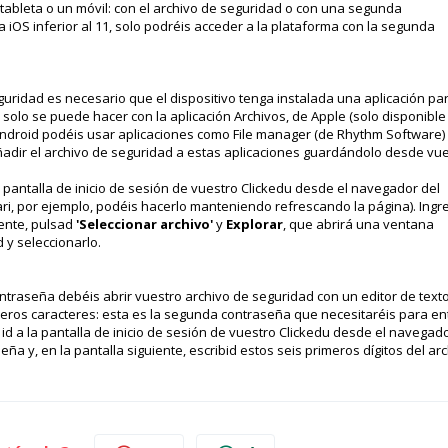
ableta o un móvil: con el archivo de seguridad o con una segunda
ma iOS inferior al 11, solo podréis acceder a la plataforma con la segunda
guridad es necesario que el dispositivo tenga instalada una aplicación pa
, solo se puede hacer con la aplicación Archivos, de Apple (solo disponible
 Android podéis usar aplicaciones como File manager (de Rhythm Software)
adir el archivo de seguridad a estas aplicaciones guardándolo desde vu
a pantalla de inicio de sesión de vuestro Clickedu desde el navegador del
fari, por ejemplo, podéis hacerlo manteniendo refrescando la página). Ing
iente, pulsad
'Seleccionar archivo'
y
Explorar
, que abrirá una ventana
 y seleccionarlo.
traseña debéis abrir vuestro archivo de seguridad con un editor de text
imeros caracteres: esta es la segunda contraseña que necesitaréis para ent
id a la pantalla de inicio de sesión de vuestro Clickedu desde el navegad
eña y, en la pantalla siguiente, escribid estos seis primeros dígitos del ar