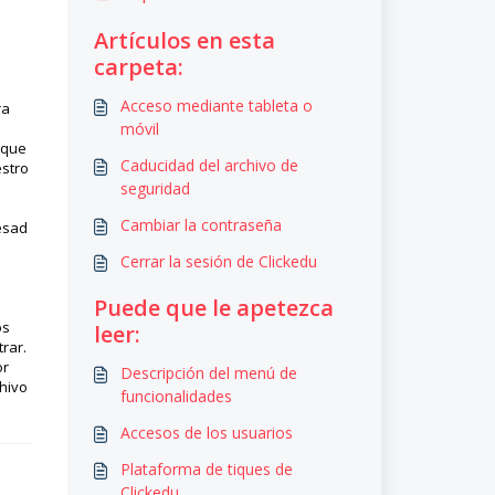
Artículos en esta
carpeta:
Acceso mediante tableta o
ra
móvil
 que
Caducidad del archivo de
estro
seguridad
Cambiar la contraseña
resad
Cerrar la sesión de Clickedu
Puede que le apetezca
os
leer:
rar.
or
Descripción del menú de
chivo
funcionalidades
Accesos de los usuarios
Plataforma de tiques de
Clickedu