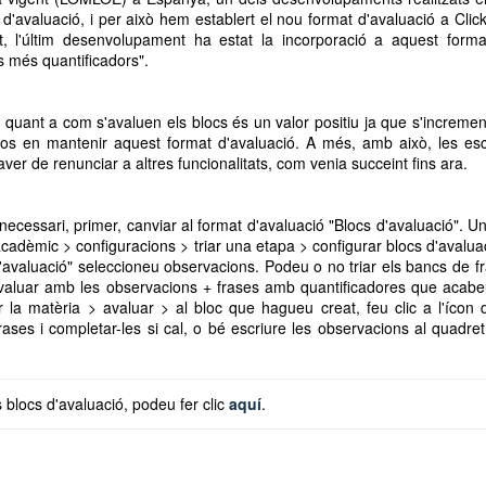
 d'avaluació, i per això hem establert el nou format d'avaluació a Clic
t, l'últim desenvolupament ha estat la incorporació a aquest form
s més quantificadors".
 quant a com s'avaluen els blocs és un valor positiu ja que s'incremen
rços en mantenir aquest format d'avaluació. A més, amb això, les es
er de renunciar a altres funcionalitats, com venia succeint fins ara.
 necessari, primer, canviar al format d'avaluació "Blocs d'avaluació". U
acadèmic > configuracions > triar una etapa > configurar blocs d'avalua
'avaluació" seleccioneu observacions. Podeu o no triar els bancs de f
avaluar amb les observacions + frases amb quantificadores que acab
r la matèria > avaluar > al bloc que hagueu creat, feu clic a l'ícon 
rases i completar-les si cal, o bé escriure les observacions al quadre
 blocs d'avaluació, podeu fer clic 
aquí
. 