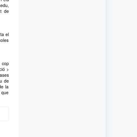
kedu,
at de
ta el
coles
n cop
ció >
rases
eu de
de la
t que