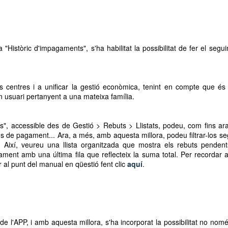
"Històric d'impagaments", s'ha habilitat la possibilitat de fer el segu
s centres i a unificar la gestió econòmica, tenint en compte que és
n usuari pertanyent a una mateixa família.
, accessible des de Gestió > Rebuts > Llistats, podeu, com fins ara
s de pagament... Ara, a més, amb aquesta millora, podeu filtrar-los s
. Així, veureu una llista organitzada que mostra els rebuts penden
ament amb una última fila que reflecteix la suma total. Per recordar a
r al punt del manual en qüestió fent clic
aquí
.
s de l'APP, i amb aquesta millora, s'ha incorporat la possibilitat no nom