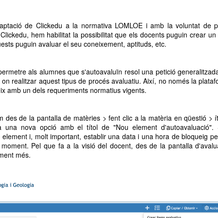
adaptació de Clickedu a la normativa LOMLOE i amb la voluntat de 
 Clickedu, hem habilitat la possibilitat que els docents puguin crear un
ests puguin avaluar el seu coneixement, aptituds, etc.
 permetre als alumnes que s'autoavaluïn resol una petició generalitzad
i on realitzar aquest tipus de procés avaluatiu. Així, no només la plata
eix amb un dels requeriments normatius vigents.
 des de la pantalla de matèries > fent clic a la matèria en qüestió > 
rà una nova opció amb el títol de "Nou element d'autoavaluació".
 element i, molt important, establir una data i una hora de bloqueig p
t moment. Pel que fa a la visió del docent, des de la pantalla d'avalu
ement més.