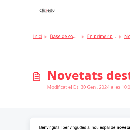
Saltar al contingut principal
Inici
Base de coneixement
En primer pla
Nove
Novetats des
Modificat el Dt, 30 Gen., 2024 a les 10
Benvinguts i benvingudes al nou espai de
noveta