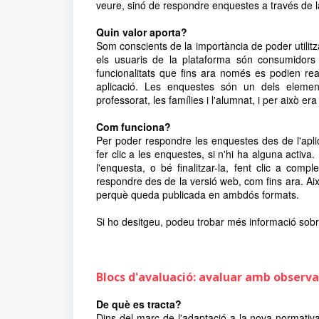
veure, sinó de respondre enquestes a través de l
Quin valor aporta?
Som conscients de la importància de poder utilitzar
els usuaris de la plataforma són consumidors 
funcionalitats que fins ara només es podien reali
aplicació. Les enquestes són un dels element
professorat, les famílies i l'alumnat,
i per això er
Com funciona?
Per poder respondre les enquestes des de l'aplic
fer clic a les enquestes, si n'hi ha alguna acti
l'enquesta, o bé finalitzar-la, fent clic a co
respondre des de la versió web, com fins ara. Així,
perquè queda publicada en ambdós formats.
Si ho desitgeu, podeu trobar més informació sob
Blocs d'avaluació: avaluar amb observ
De què es tracta?
Dins del marc de l'adaptació a la nova normati