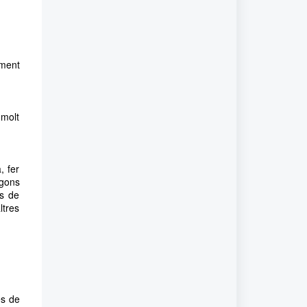
iment
 molt
, fer
egons
ts de
ltres
és de