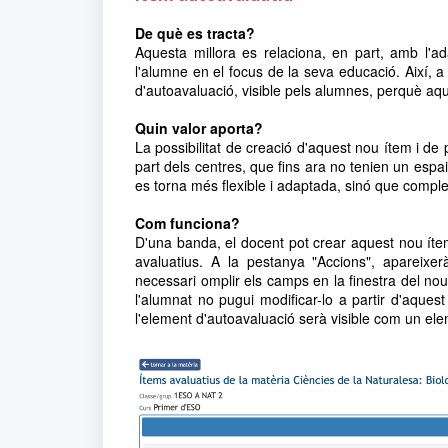
De què es tracta?
Aquesta millora es relaciona, en part, amb l'
l'alumne en el focus de la seva educació. Així, a
d'autoavaluació, visible pels alumnes, perquè aqu
Quin valor aporta?
La possibilitat de creació d'aquest nou ítem i de
part dels centres, que fins ara no tenien un espa
es torna més flexible i adaptada, sinó que compl
Com funciona?
D'una banda, el docent pot crear aquest nou ítem
avaluatius
.
A la pestanya "Accions", apareixe
necessari omplir els camps en la finestra del nou
l'alumnat no pugui modificar-lo a partir d'aques
l'element d'autoavaluació serà visible com un el