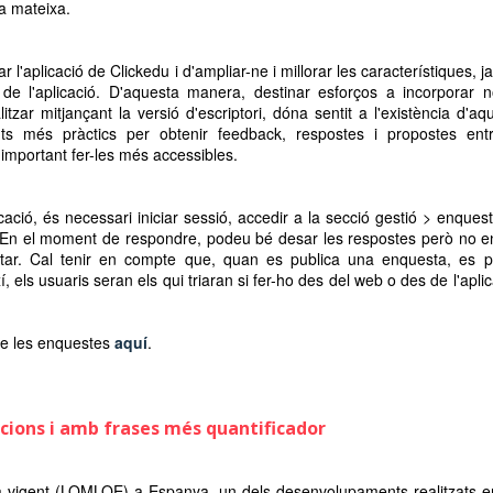
a mateixa.
 l'aplicació de Clickedu i d'ampliar-ne i millorar les característiques, j
de l'aplicació. D'aquesta manera, destinar esforços a incorporar 
tzar mitjançant la versió d'escriptori, dóna sentit a l'existència d'aq
s més pràctics per obtenir feedback, respostes i propostes ent
a important fer-les més accessibles.
ació, és necessari iniciar sessió, accedir a la secció gestió > enques
va. En el moment de respondre, podeu bé desar les respostes però no e
mpletar. Cal tenir en compte que, quan es publica una enquesta, es 
 els usuaris seran els qui triaran si fer-ho des del web o des de l'aplic
re les enquestes
aquí
.
acions i amb frases més quantificador
va vigent (LOMLOE) a Espanya, un dels desenvolupaments realitzats e