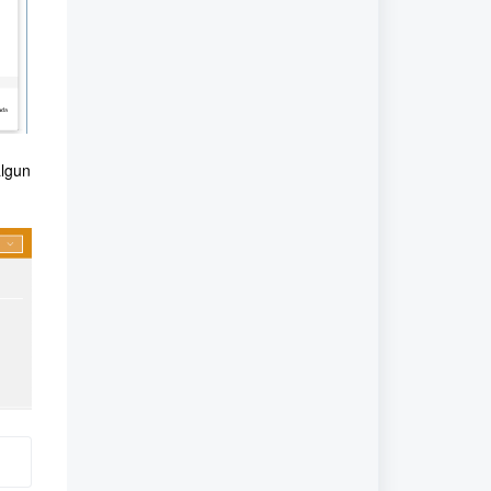
algun
.