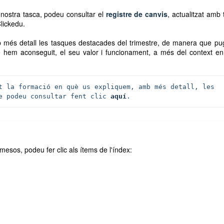
 nostra tasca, podeu consultar el
registre de canvis
, actualitzat amb 
Clickedu.
b més detall les tasques destacades del trimestre, de manera que p
e hem aconseguit, el seu valor i funcionament, a més del context e
t la formació en què us expliquem, amb més detall, les 
e podeu consultar fent clic 
aquí
. 
mesos, podeu fer clic als ítems de l'índex: