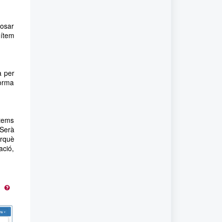
posar
 ítem
a per
forma
ítems
 Serà
erquè
ació,