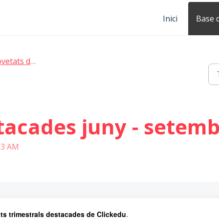
Inici
Base 
tats destacades
tacades juny - setemb
:03 AM
ts trimestrals destacades de Clickedu
.