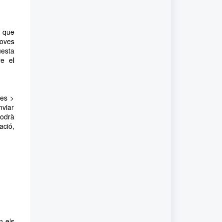
a que
noves
uesta
re el
tes >
nviar
podrà
ació,
n els