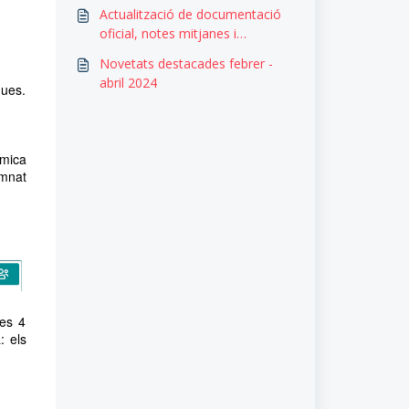
Actualització de documentació
oficial, notes mitjanes i
certificats a Clickedu
Novetats destacades febrer -
abril 2024
ques.
òmica
umnat
les 4
: els