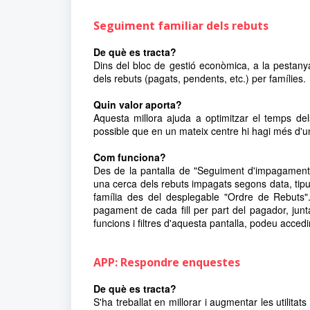
Seguiment familiar dels rebuts
De què es tracta?
Dins del bloc de gestió econòmica, a la pestanya 
dels rebuts (pagats, pendents, etc.) per famílies.
Quin valor aporta?
Aquesta millora ajuda a optimitzar el temps del
possible que en un mateix centre hi hagi més d'u
Com funciona?
Des de la pantalla de "Seguiment d'impagaments"
una cerca dels rebuts impagats segons data, tipu
família des del desplegable "Ordre de Rebuts"
pagament de cada fill per part del pagador, junt
funcions i filtres d'aquesta pantalla, podeu accedi
APP: Respondre enquestes
De què es tracta?
S'ha treballat en millorar i augmentar les utilitat