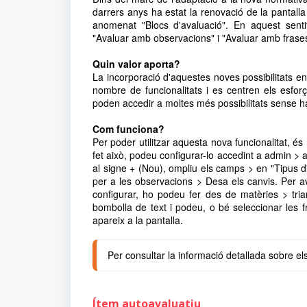
darrers anys ha estat la renovació de la pantalla
anomenat "Blocs d'avaluació". En aquest senti
"Avaluar amb observacions" i "Avaluar amb frase
Quin valor aporta?
La incorporació d'aquestes noves possibilitats en
nombre de funcionalitats i es centren els esfo
poden accedir a moltes més possibilitats sense hav
Com funciona?
Per poder utilitzar aquesta nova funcionalitat, és
fet això, podeu configurar-lo accedint a admin > 
al signe + (Nou), ompliu els camps > en "Tipus d
per a les observacions > Desa els canvis. Per 
configurar, ho podeu fer des de matèries > tria
bombolla de text i podeu, o bé seleccionar les f
apareix a la pantalla.
Per consultar la
 informació detallada sobre els
Ítem autoavaluatiu