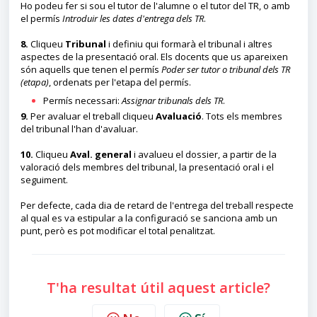
Ho podeu fer si sou el tutor de l'alumne o el tutor del TR, o amb
el permís
Introduir les dates d'entrega dels TR
.
8.
Cliqueu
Tribunal
i definiu qui formarà el tribunal i altres
aspectes de la presentació oral. Els docents que us apareixen
són aquells que tenen el permís
Poder ser tutor o tribunal dels TR
(etapa)
, ordenats per l'etapa del permís.
Permís necessari:
Assignar tribunals dels TR
.
9.
Per avaluar el treball cliqueu
Avaluació
. Tots els membres
del tribunal l'han d'avaluar.
10
.
Cliqueu
Aval. general
i avalueu el dossier, a partir de la
valoració dels membres del tribunal, la presentació oral i el
seguiment.
Per defecte, cada dia de retard de l'entrega del treball respecte
al qual es va estipular a la configuració se sanciona amb un
punt, però es pot modificar el total penalitzat.
T'ha resultat útil aquest article?