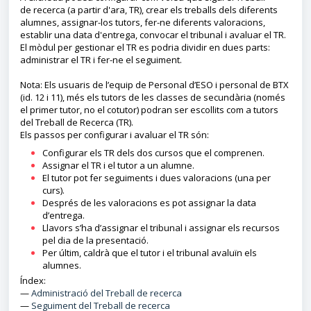
de recerca (a partir d'ara, TR), crear els treballs dels diferents
alumnes, assignar-los tutors, fer-ne diferents valoracions,
establir una data d'entrega, convocar el tribunal i avaluar el TR.
El mòdul per gestionar el TR es podria dividir en dues parts:
administrar el TR i fer-ne el seguiment.
Nota: Els usuaris de l’equip de Personal d’ESO i personal de BTX
(id. 12 i 11), més els tutors de les classes de secundària (només
el primer tutor, no el cotutor) podran ser escollits com a tutors
del Treball de Recerca (TR).
Els passos per configurar i avaluar el TR són:
Configurar els TR dels dos cursos que el comprenen.
Assignar el TR i el tutor a un alumne.
El tutor pot fer seguiments i dues valoracions (una per
curs).
Després de les valoracions es pot assignar la data
d’entrega.
Llavors s’ha d’assignar el tribunal i assignar els recursos
pel dia de la presentació.
Per últim, caldrà que el tutor i el tribunal avaluïn els
alumnes.
Índex:
—
Administració del Treball de recerca
—
Seguiment del Treball de recerca