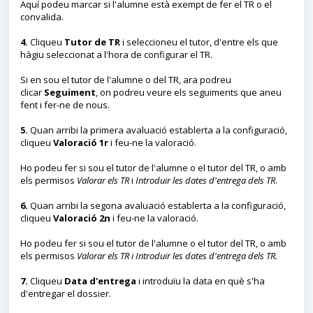
Aquí podeu marcar si l'alumne està exempt de fer el TR o el
convalida.
4.
Cliqueu
Tutor de TR
i seleccioneu el tutor, d'entre els que
hàgiu seleccionat a l'hora de configurar el TR.
Si en sou el tutor de l'alumne o del TR, ara podreu
clicar
Seguiment
, on podreu veure els seguiments que aneu
fent i fer-ne de nous.
5.
Quan arribi la primera avaluació establerta a la configuració,
cliqueu
Valoració 1r
i feu-ne la valoració.
Ho podeu fer si sou el tutor de l'alumne o el tutor del TR, o amb
els permisos
Valorar els TR
i
Introduir les dates d'entrega dels TR
.
6.
Quan arribi la segona avaluació establerta a la configuració,
cliqueu
Valoració 2n
i feu-ne la valoració.
Ho podeu fer si sou el tutor de l'alumne o el tutor del TR, o amb
els permisos
Valorar els
TR
i
Introduir les dates d'entrega dels TR
.
7.
Cliqueu
Data d'entrega
i introduïu la data en què s'ha
d'entregar el dossier.