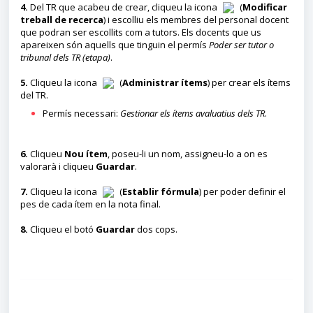
4.
Del TR que acabeu de crear, cliqueu la icona
(
Modificar
treball de recerca
) i escolliu els membres del personal docent
que podran ser escollits com a tutors. Els docents que us
apareixen són aquells que tinguin el permís
Poder ser tutor o
tribunal dels TR (etapa)
.
5.
Cliqueu la icona
(
Administrar ítems
) per crear els ítems
del TR.
Permís necessari:
Gestionar els ítems avaluatius dels TR
.
6.
Cliqueu
Nou ítem
, poseu-li un nom, assigneu-lo a on es
valorarà i cliqueu
Guardar
.
7.
Cliqueu la icona
(
Establir fórmula
) per poder definir el
pes de cada ítem en la nota final.
8.
Cliqueu el botó
Guardar
dos cops.