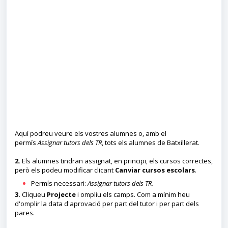
Aquí podreu veure els vostres alumnes o, amb el
permís
Assignar tutors dels TR
, tots els alumnes de Batxillerat.
2.
Els alumnes tindran assignat, en principi, els cursos correctes,
però els podeu modificar clicant
Canviar cursos escolars
.
Permís necessari:
Assignar tutors dels TR
.
3.
Cliqueu
Projecte
i ompliu els camps. Com a mínim heu
d'omplir la data d'aprovació per part del tutor i per part dels
pares.