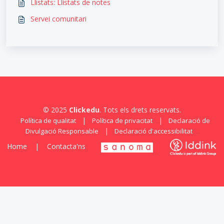
Llistats: Llistats de notes
Servei comunitari
© 2025
Clickedu
. Tots els drets reservats.
|
|
Política de qualitat
Política de privacitat
Declaració de
|
Divulgació Responsable
Declaració d'accessibilitat
Home
|
Contacta'ns