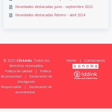
Novedades destacadas junio - septiembre 2023
Novedades destacadas febrero - abril 2024
© 2025
Clickedu
. Todos los
Home
|
Contáctanos
derechos reservados.
|
Política de calidad
Política
|
de privacidad
Declaración de
Divulgación
|
Responsable
Declaración de
accesibilidad