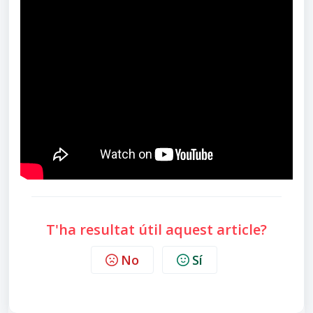
T'ha resultat útil aquest article?
No
Sí