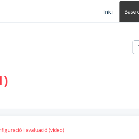
Inici
Base 
1)
iguració i avaluació (vídeo)