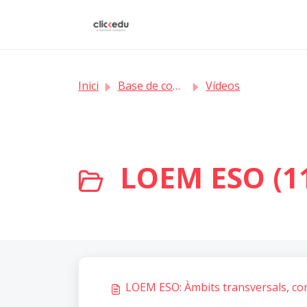
Saltar al contingut principal
Inici
Base de coneixement
Vídeos
LOEM ESO (1
LOEM ESO: Àmbits transversals, conf