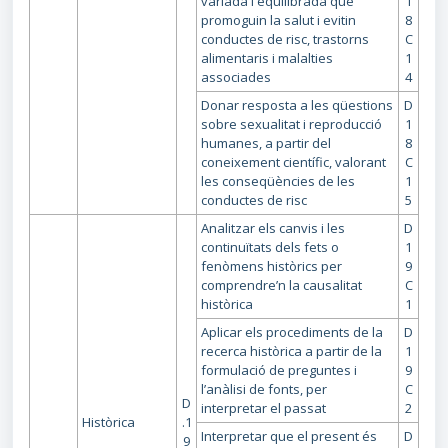
variada i equilibrada que
1
promoguin la salut i evitin
8
conductes de risc, trastorns
C
alimentaris i malalties
1
associades
4
Donar resposta a les qüestions
D
sobre sexualitat i reproducció
1
humanes, a partir del
8
coneixement científic, valorant
C
les conseqüències de les
1
conductes de risc
5
Analitzar els canvis i les
D
continuïtats dels fets o
1
fenòmens històrics per
9
comprendre’n la causalitat
C
històrica
1
Aplicar els procediments de la
D
recerca històrica a partir de la
1
formulació de preguntes i
9
l’anàlisi de fonts, per
C
D
interpretar el passat
2
Històrica
.1
Interpretar que el present és
D
9