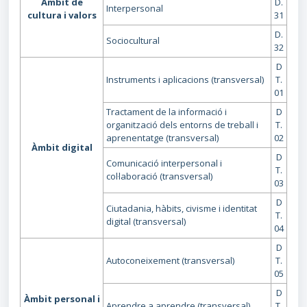
Àmbit de
D.
Interpersonal
cultura i valors
31
D.
Sociocultural
32
D
Instruments i aplicacions (transversal)
T.
01
Tractament de la informació i
D
organització dels entorns de treball i
T.
aprenentatge (transversal)
02
Àmbit digital
D
Comunicació interpersonal i
T.
col·laboració (transversal)
03
D
Ciutadania, hàbits, civisme i identitat
T.
digital (transversal)
04
D
Autoconeixement (transversal)
T.
05
D
Àmbit personal i
Aprendre a aprendre (transversal)
T.