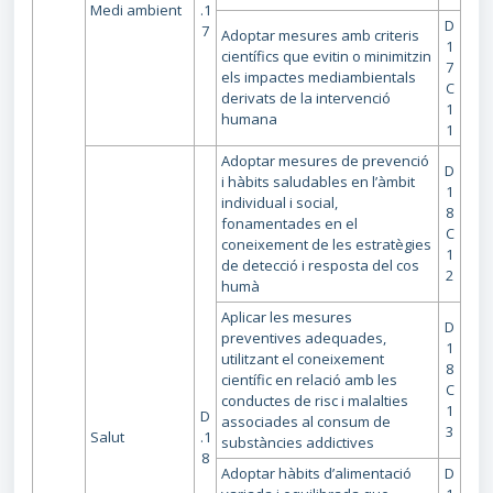
Medi ambient
.1
D
7
Adoptar mesures amb criteris
1
científics que evitin o minimitzin
7
els impactes mediambientals
C
derivats de la intervenció
1
humana
1
Adoptar mesures de prevenció
D
i hàbits saludables en l’àmbit
1
individual i social,
8
fonamentades en el
C
coneixement de les estratègies
1
de detecció i resposta del cos
2
humà
Aplicar les mesures
D
preventives adequades,
1
utilitzant el coneixement
8
científic en relació amb les
C
conductes de risc i malalties
1
D
associades al consum de
3
Salut
.1
substàncies addictives
8
Adoptar hàbits d’alimentació
D