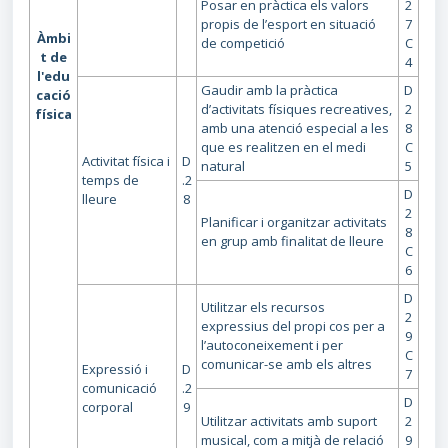
Posar en pràctica els valors
2
propis de l’esport en situació
7
Àmbi
de competició
C
t de
4
l'edu
Gaudir amb la pràctica
D
cació
d’activitats físiques recreatives,
2
física
amb una atenció especial a les
8
que es realitzen en el medi
C
Activitat física i
D
natural
5
temps de
.2
D
lleure
8
2
Planificar i organitzar activitats
8
en grup amb finalitat de lleure
C
6
D
Utilitzar els recursos
2
expressius del propi cos per a
9
l’autoconeixement i per
C
comunicar-se amb els altres
Expressió i
D
7
comunicació
.2
D
corporal
9
Utilitzar activitats amb suport
2
musical, com a mitjà de relació
9