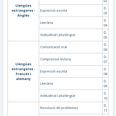
02
Llengües
D.
estrangeres -
Expressió escrita
03
Anglès
D.
Literària
04
D.
Actitudinal i plurilingüe
05
D.
Comunicació oral
06
D.
Comprensió lectora
07
Llengües
estrangeres -
D.
Expressió escrita
Francès i
08
alemany
D.
Literària
09
D.
Actitudinal i plurilingüe
10
D.
Resolució de problemes
11