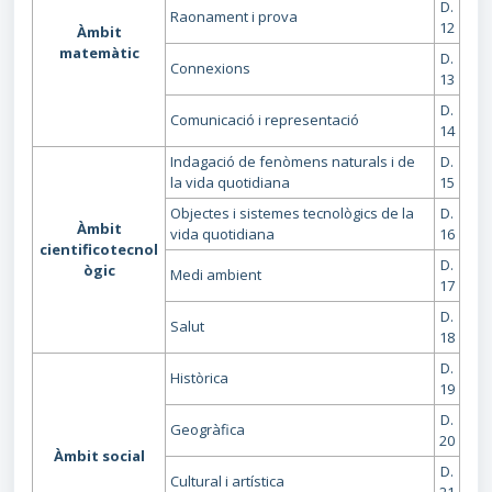
D.
Raonament i prova
12
Àmbit
matemàtic
D.
Connexions
13
D.
Comunicació i representació
14
Indagació de fenòmens naturals i de
D.
la vida quotidiana
15
Objectes i sistemes tecnològics de la
D.
Àmbit
vida quotidiana
16
cientificotecnol
D.
ògic
Medi ambient
17
D.
Salut
18
D.
Històrica
19
D.
Geogràfica
20
Àmbit social
D.
Cultural i artística