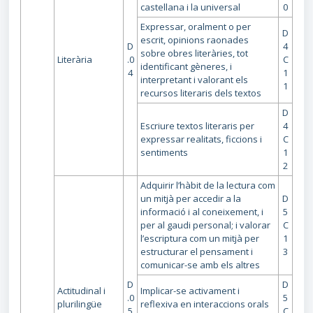
castellana i la universal
0
Expressar, oralment o per
D
escrit, opinions raonades
D
4
sobre obres literàries, tot
Literària
.0
C
identificant gèneres, i
4
1
interpretant i valorant els
1
recursos literaris dels textos
D
Escriure textos literaris per
4
expressar realitats, ficcions i
C
sentiments
1
2
Adquirir l’hàbit de la lectura com
un mitjà per accedir a la
D
informació i al coneixement, i
5
per al gaudi personal; i valorar
C
l’escriptura com un mitjà per
1
estructurar el pensament i
3
comunicar-se amb els altres
D
D
Actitudinal i
Implicar-se activament i
.0
5
plurilingüe
reflexiva en interaccions orals
5
C