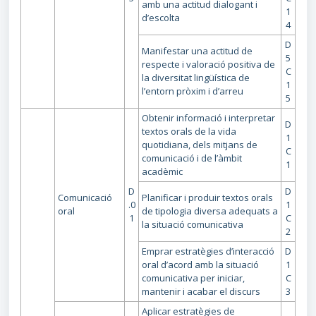
amb una actitud dialogant i
1
d’escolta
4
D
Manifestar una actitud de
5
respecte i valoració positiva de
C
la diversitat lingüística de
1
l’entorn pròxim i d’arreu
5
Obtenir informació i interpretar
D
textos orals de la vida
1
quotidiana, dels mitjans de
C
comunicació i de l’àmbit
1
acadèmic
D
D
Comunicació
Planificar i produir textos orals
.0
1
oral
de tipologia diversa adequats a
1
C
la situació comunicativa
2
Emprar estratègies d’interacció
D
oral d’acord amb la situació
1
comunicativa per iniciar,
C
mantenir i acabar el discurs
3
Aplicar estratègies de