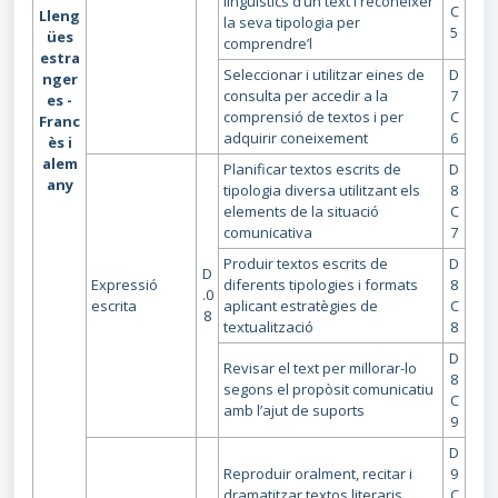
lingüístics d’un text i reconèixer
C
Lleng
la seva tipologia per
5
ües
comprendre’l
estra
Seleccionar i utilitzar eines de
D
nger
consulta per accedir a la
7
es -
comprensió de textos i per
C
Franc
adquirir coneixement
6
ès i
alem
Planificar textos escrits de
D
any
tipologia diversa utilitzant els
8
elements de la situació
C
comunicativa
7
Produir textos escrits de
D
D
Expressió
diferents tipologies i formats
8
.0
escrita
aplicant estratègies de
C
8
textualització
8
D
Revisar el text per millorar-lo
8
segons el propòsit comunicatiu
C
amb l’ajut de suports
9
D
Reproduir oralment, recitar i
9
dramatitzar textos literaris
C