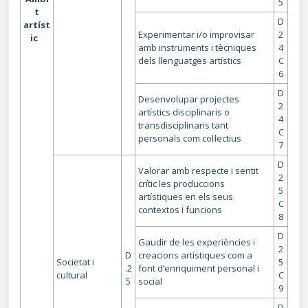
5
t
D
artíst
Experimentar i/o improvisar
2
ic
amb instruments i tècniques
4
dels llenguatges artístics
C
6
D
Desenvolupar projectes
2
artístics disciplinaris o
4
transdisciplinaris tant
C
personals com col·lectius
7
D
Valorar amb respecte i sentit
2
crític les produccions
5
artístiques en els seus
C
contextos i funcions
8
D
Gaudir de les experiències i
2
D
creacions artístiques com a
Societat i
5
.2
font d’enriquiment personal i
cultural
C
5
social
9
D