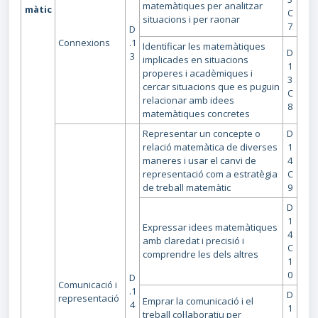
matemàtiques per analitzar
màtic
C
situacions i per raonar
7
D
Connexions
.1
Identificar les matemàtiques
D
3
implicades en situacions
1
properes i acadèmiques i
3
cercar situacions que es puguin
C
relacionar amb idees
8
matemàtiques concretes
Representar un concepte o
D
relació matemàtica de diverses
1
maneres i usar el canvi de
4
representació com a estratègia
C
de treball matemàtic
9
D
1
Expressar idees matemàtiques
4
amb claredat i precisió i
C
comprendre les dels altres
1
0
D
Comunicació i
.1
D
representació
Emprar la comunicació i el
4
1
treball col·laboratiu per