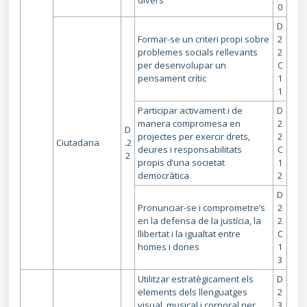
0
D
Formar-se un criteri propi sobre
2
problemes socials rellevants
2
per desenvolupar un
C
pensament crític
1
1
Participar activament i de
D
manera compromesa en
2
D
projectes per exercir drets,
2
Ciutadana
.2
deures i responsabilitats
C
2
propis d’una societat
1
democràtica
2
D
Pronunciar-se i comprometre’s
2
en la defensa de la justícia, la
2
llibertat i la igualtat entre
C
homes i dones
1
3
Utilitzar estratègicament els
D
elements dels llenguatges
2
visual, musical i corporal per
3