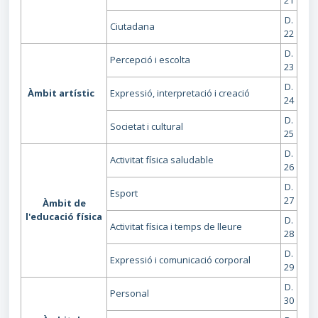
21
D.
Ciutadana
22
D.
Percepció i escolta
23
D.
Àmbit artístic
Expressió, interpretació i creació
24
D.
Societat i cultural
25
D.
Activitat física saludable
26
D.
Esport
27
Àmbit de
l'educació física
D.
Activitat física i temps de lleure
28
D.
Expressió i comunicació corporal
29
D.
Personal
30