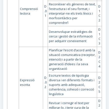
Reconèixer els gèneres de text,
D
D
Comprensió
l’estructura i el seu format, i
.0
1
lectora
interpretar-ne els trets lèxics i
1
C
morfosintàctics per
2
comprendre’l
D
Desenvolupar estratègies de
1
cerca i gestió de la informació
C
per adquirir coneixement
3
Planificar l’escrit d’acord amb la
D
situació comunicativa (receptor,
2
intenció) i a partir de la
C
generació d’idees i la seva
4
organització
Escriure textos de tipologia
D
D
Expressió
diversa i en diferents formats i
.0
2
escrita
suports amb adequació,
2
C
coherència, cohesió i correcció
5
lingüística
D
Revisar i corregir el text per
2
millorar-lo, i tenir cura de la