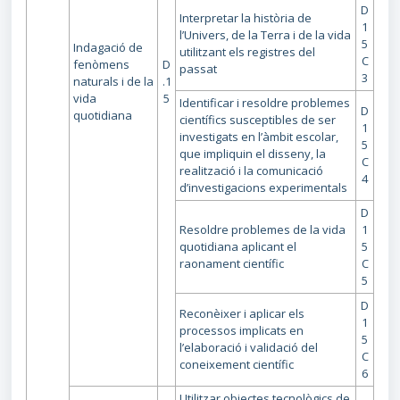
D
Interpretar la història de
1
l’Univers, de la Terra i de la vida
5
Indagació de
utilitzant els registres del
C
fenòmens
D
passat
3
naturals i de la
.1
vida
5
Identificar i resoldre problemes
D
quotidiana
científics susceptibles de ser
1
investigats en l’àmbit escolar,
5
que impliquin el disseny, la
C
realització i la comunicació
4
d’investigacions experimentals
D
Resoldre problemes de la vida
1
quotidiana aplicant el
5
raonament científic
C
5
D
Reconèixer i aplicar els
1
processos implicats en
5
l’elaboració i validació del
C
coneixement científic
6
Utilitzar objectes tecnològics de