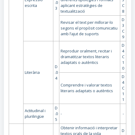
.0
escrita
aplicant estratègies de
C
3
textualització
8
D
Revisar el text per millorar-lo
3
segons el propòsit comunicatiu
C
amb l’ajut de suports
9
D
Reproduir oralment, recitar i
4
dramatitzar textos literaris
C
adaptats o autèntics
1
D
0
Literària
.0
D
4
4
Comprendre i valorar textos
C
literaris adaptats o autèntics
1
1
D
Actitudinal i
.0
-
-
plurilingüe
5
Obtenir informació i interpretar
D
textos orals de la vida