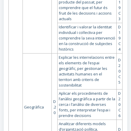
producte del passat, per
1
comprendre que el futur és
9
fruit de les decisions i accions
C
actuals
3
Identificar i valorar la identitat
D
individual i col·lectiva per
1
comprendre la seva intervenció
9
en la construcció de subjectes
C
històrics
4
Explicar les interrelacions entre
D
els elements de l’espai
2
geogràfic, per gestionar les
0
activitats humanes en el
C
territori amb criteris de
5
sostenibilitat
Aplicar els procediments de
D
l’anàlisi geogràfica a partir de la
2
D
cerca i l’anàlisi de diverses
0
Geogràfica
.2
fonts, per interpretar l’espai i
C
0
prendre decisions
6
Analitzar diferents models
d’organització política,
D