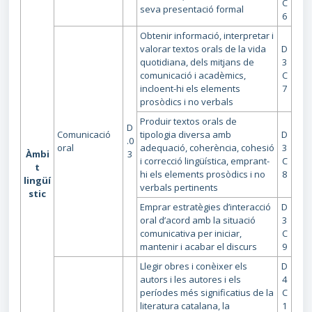
C
seva presentació formal
6
Obtenir informació, interpretar i
valorar textos orals de la vida
D
quotidiana, dels mitjans de
3
comunicació i acadèmics,
C
incloent-hi els elements
7
prosòdics i no verbals
Produir textos orals de
D
Comunicació
tipologia diversa amb
D
.0
oral
adequació, coherència, cohesió
3
Àmbi
3
i correcció lingüística, emprant-
C
t
hi els elements prosòdics i no
8
lingüí
verbals pertinents
stic
Emprar estratègies d’interacció
D
oral d’acord amb la situació
3
comunicativa per iniciar,
C
mantenir i acabar el discurs
9
Llegir obres i conèixer els
D
autors i les autores i els
4
períodes més significatius de la
C
literatura catalana, la
1