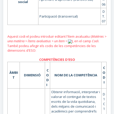
social
06
D
Participació (transversal)
T.
07
Aquest codi el podeu introduir editant l'ítem avaluatiu (
Matèries >
una matèria > Ítems avaluatius > un ítem >
), en el camp
Codi
.
També podeu afegir els codis de les competències de les
dimensions d'ESO:
COMPETÈNCIES D'ESO
C
C
ÀMBI
O
DIMENSIÓ
O
NOM DE LA COMPETÈNCIA
T
D
D
I
I
Obtenir informació, interpretar i
D
valorar el contingut de textos
1
escrits de la vida quotidiana,
C
dels mitjans de comunicació i
1
acadèmics per comprendre’ls