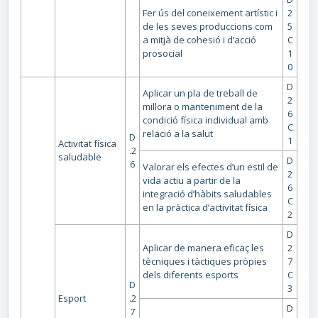
Fer ús del coneixement artístic i
2
de les seves produccions com
5
a mitjà de cohesió i d’acció
C
prosocial
1
0
D
Aplicar un pla de treball de
2
millora o manteniment de la
6
condició física individual amb
C
relació a la salut
D
1
Activitat física
.2
saludable
D
6
Valorar els efectes d’un estil de
2
vida actiu a partir de la
6
integració d’hàbits saludables
C
en la pràctica d’activitat física
2
D
Aplicar de manera eficaç les
2
tècniques i tàctiques pròpies
7
dels diferents esports
C
D
3
Esport
.2
D
7