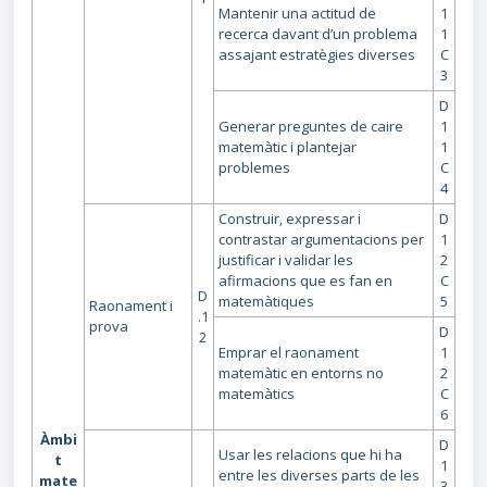
Mantenir una actitud de
1
recerca davant d’un problema
1
assajant estratègies diverses
C
3
D
Generar preguntes de caire
1
matemàtic i plantejar
1
problemes
C
4
Construir, expressar i
D
contrastar argumentacions per
1
justificar i validar les
2
afirmacions que es fan en
C
D
matemàtiques
5
Raonament i
.1
prova
D
2
Emprar el raonament
1
matemàtic en entorns no
2
matemàtics
C
6
Àmbi
D
Usar les relacions que hi ha
t
1
entre les diverses parts de les
mate
3