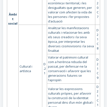
econòmica i territorial, i les
2
desigualtats que generen, per
0
valorar com afecten la vida de
C
Àmbi
les persones i fer propostes
7
t
d’actuació
social
Analitzar les manifestacions
D
culturals i relacionar-les amb
2
els seus creadors i la seva
1
època, per interpretar les
C
diverses cosmovisions i la seva
8
finalitat
Valorar el patrimoni cultural
D
com a herència rebuda del
D
2
Cultural i
passat, per defensar-ne la
.2
1
artística
conservació i afavorir que les
1
C
generacions futures se
9
l’apropiïn
D
Valorar les expressions
2
culturals pròpies, per afavorir
1
la construcció de la identitat
C
personal dins d’un món global i
1
divers