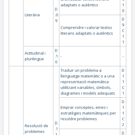
adaptats o autèntics
1
D
0
Literària
.0
D
9
9
Comprendre i valorar textos
C
literaris adaptats o autèntics
1
1
D
Actitudinal i
.1
-
-
plurilingüe
0
Traduir un problema a
D
llenguatge matemàtic o a una
1
representació matemàtica
1
utilitzant variables, símbols,
C
diagrames i models adequats
1
D
Emprar conceptes, eines i
1
estratègies matemàtiques per
1
resoldre problemes
C
D
2
Resolució de
.1
problemes
D
1