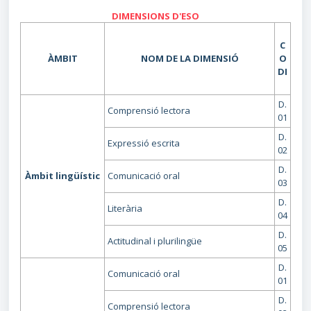
DIMENSIONS D'ESO
C
ÀMBIT
NOM DE LA DIMENSIÓ
O
DI
D.
Comprensió lectora
01
D.
Expressió escrita
02
D.
Àmbit lingüístic
Comunicació oral
03
D.
Literària
04
D.
Actitudinal i plurilingüe
05
D.
Comunicació oral
01
D.
Comprensió lectora