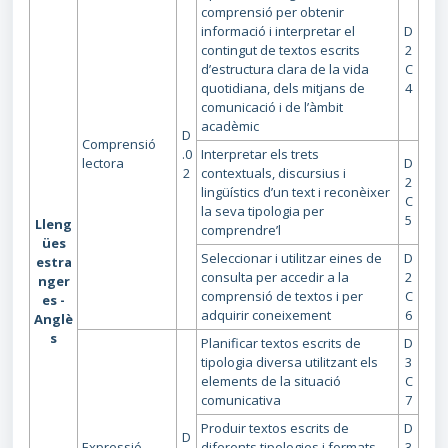
comprensió per obtenir
informació i interpretar el
D
contingut de textos escrits
2
d’estructura clara de la vida
C
quotidiana, dels mitjans de
4
comunicació i de l’àmbit
acadèmic
D
Comprensió
.0
Interpretar els trets
lectora
D
2
contextuals, discursius i
2
lingüístics d’un text i reconèixer
C
la seva tipologia per
5
Lleng
comprendre’l
ües
Seleccionar i utilitzar eines de
D
estra
consulta per accedir a la
2
nger
comprensió de textos i per
C
es -
adquirir coneixement
6
Anglè
s
Planificar textos escrits de
D
tipologia diversa utilitzant els
3
elements de la situació
C
comunicativa
7
Produir textos escrits de
D
D
Expressió
diferents tipologies i formats
3