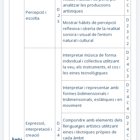
analitzar les produccions
C
D
artístiques
1
Percepció i
.2
escolta
D
3
Mostrar hàbits de percepció
2
reflexiva i oberta de la realitat
3
sonora i visual de l’entorn
C
natural i cultural
2
D
Interpretar música de forma
2
individual i col·lectiva utilitzant
4
la veu, els instruments, el cos i
C
les eines tecnològiques
3
D
Interpretar i representar amb
2
formes bidimensionals i
4
tridimensionals, estàtiques i en
C
moviment
4
D
Compondre amb elements dels
Expressió,
D
2
llenguatges artístics utilitzant
interpretació i
.2
4
eines i tècniques pròpies de
creació
4
C
cada àmbit
Àmbi