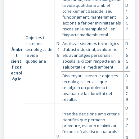
la vida quotidiana amb el
D
coneixement bàsic del seu
1
funcionament, manteniment i
6
accions a fer per minimitzar els
C
riscos en la manipulació i en
7
l’impacte mediambiental
Objectes i
sistemes
D
Analitzar sistemes tecnològics
D
Àmbi
tecnològics de
.1
d’abast industrial, avaluar-ne
1
t
la vida
6
els avantatges personals i
6
cienti
quotidiana
socials, així com l’impacte en la
C
ficot
salubritat i el medi ambient
8
ecnol
Dissenyar i construir objectes
D
ògic
tecnològics senzills que
1
resolguin un problema i
6
avaluar-ne la idoneïtat del
C
resultat
9
D
Prendre decisions amb criteris
1
científics que permetin
7
preveure, evitar o minimitzar
C
l’exposició als riscos naturals
1
D
0