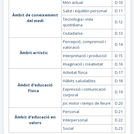
Món actual
D.10
Salut i equilibri personal
D.11
Àmbit de coneixement
Tecnologia i vida
del medi
D.12
quotidiana
Ciutadania
D.13
Percepció, comprensió i
D.14
valoració
Àmbit artístic
Interpretació i producció
D.15
Imaginació i creativitat
D.16
Activitat física
D.17
Hàbits saludables
D.18
Àmbit d'educació
Expressió i comunicació
física
D.19
corporal
Joc motor i temps de lleure
D.20
Personal
D.21
Àmbit d'educació en
Interpersonal
D.22
valors
Social
D.23