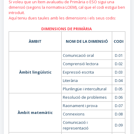
Si voleu que un ítem avaluatiu de Primària o ESO sigui una
dimensió (segons la normativa LOEM), cal que el codi estigui ben
introduït.
Aquí teniu dues taules amb les dimensions i els seus codis:
DIMENSIONS DE PRIMÀRIA
ÀMBIT
NOM DE LA DIMENSIÓ
CODI
Comunicació oral
D.01
Comprensió lectora
D.02
Àmbit lingüístic
Expressió escrita
D.03
Literària
D.04
Plurilingüe i intercultural
D.05
Resolució de problemes
D.06
Raonament i prova
D.07
Àmbit matemàtic
Connexions
D.08
Comunicació i
D.09
representació