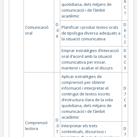
6
quotidiana, dels mitjans de
C
comunicació i de l’àmbit
1
acadèmic
D
D
Comunicació
Planificar i produir textos orals
.0
6
oral
de tipologia diversa adequats a
6
C
la situació comunicativa
2
Emprar estratègies d’interacció
D
oral d’acord amb la situació
6
comunicativa per iniciar,
C
mantenir i acabar el discurs
3
Aplicar estratègies de
comprensió per obtenir
informació i interpretar el
D
contingut de textos escrits
7
d’estructura clara de la vida
C
quotidiana, dels mitjans de
4
comunicació i de l’àmbit
acadèmic
D
Comprensió
.0
Interpretar els trets
lectora
D
7
contextuals, discursius i
7