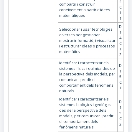
4
compartir i construir
C
coneixement a partir d’idees
1
matemàtiques
1
D
Seleccionar i usar tecnologies
1
diverses per gestionar i
4
mostrar informació, i visualitzar
C
i estructurar idees o processos
1
matemàtics
2
Identificar i caracteritzar els
D
sistemes físics i químics des de
1
la perspectiva dels models, per
5
comunicar i predir el
C
comportament dels fenòmens
1
naturals
Identificar i caracteritzar els
D
sistemes biològics i geològics
1
des de la perspectiva dels
5
models, per comunicar i predir
C
el comportament dels
2
fenòmens naturals