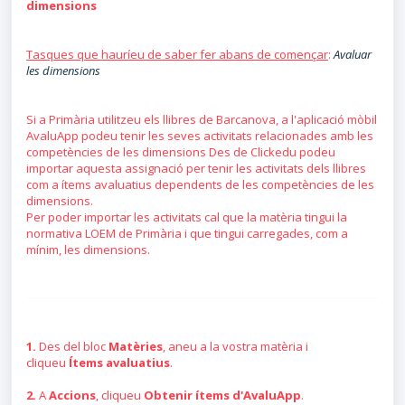
dimensions
Tasques que hauríeu de saber fer abans de començar
:
Avaluar
les dimensions
Si a Primària utilitzeu els llibres de Barcanova, a l'aplicació mòbil
AvaluApp podeu tenir les seves activitats relacionades amb les
competències de les dimensions Des de Clickedu podeu
importar aquesta assignació per tenir les activitats dels llibres
com a ítems avaluatius dependents de les competències de les
dimensions.
Per poder importar les activitats cal que la matèria tingui la
normativa LOEM de Primària i que tingui carregades, com a
mínim, les dimensions.
1.
Des del bloc
Matèries
, aneu a la vostra matèria i
cliqueu
Ítems avaluatius
.
2.
A
Accions
, cliqueu
Obtenir ítems d'AvaluApp
.