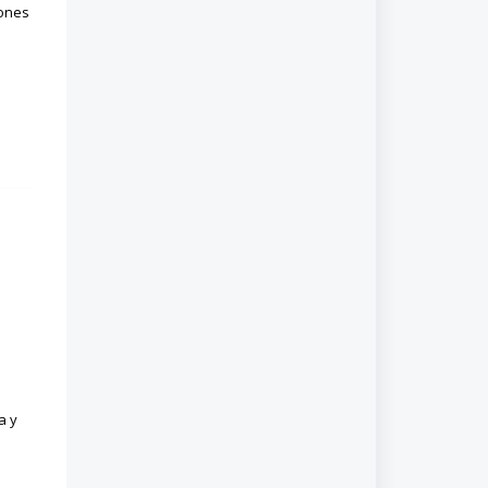
iones
a y