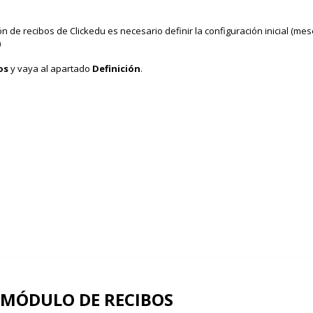
n de recibos de Clickedu es necesario definir la configuración inicial (me
)
os
y vaya al apartado
Definición
.
 MÓDULO DE RECIBOS