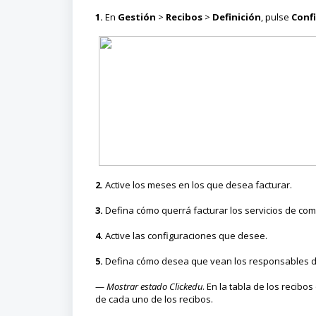
1.
En
Gestión
>
Recibos
>
Definición
, pulse
Conf
2.
Active los meses en los que desea facturar.
3.
Defina cómo querrá facturar los servicios de come
4.
Active las configuraciones que desee.
5.
Defina cómo desea que vean los responsables de 
—
Mostrar estado Clickedu
. En la tabla de los recib
de cada uno de los recibos.