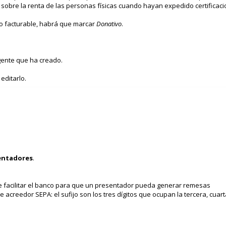
sobre la renta de las personas físicas cuando hayan expedido certificac
o facturable, habrá que marcar
Donativo
.
gente que ha creado.
editarlo.
entadores
.
.
e facilitar el banco para que un presentador pueda generar remesas
 acreedor SEPA: el sufijo son los tres dígitos que ocupan la tercera, cuart