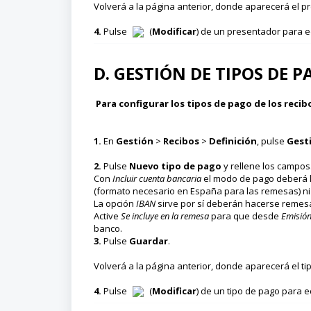
Volverá a la página anterior, donde aparecerá el 
4.
Pulse
(
Modificar
) de un presentador para ed
D. GESTIÓN DE TIPOS DE 
Para configurar los tipos de pago de los recib
1.
En
Gestión
>
Recibos
>
Definición
, pulse
Gest
2.
Pulse
Nuevo tipo de pago
y rellene los campos
Con
Incluir cuenta bancaria
el modo de pago deberá l
(formato necesario en España para las remesas) n
La opción
IBAN
sirve por sí deberán hacerse remesa
Active
Se incluye en la remesa
para que desde
Emisión
banco.
3.
Pulse
Guardar
.
Volverá a la página anterior, donde aparecerá el t
4.
Pulse
(
Modificar
) de un tipo de pago para ed