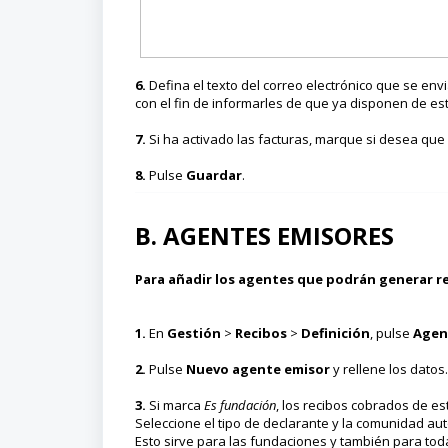
6.
Defina el texto del correo electrónico que se env
con el fin de informarles de que ya disponen de es
7.
Si ha activado las facturas, marque si desea que 
8.
Pulse
Guardar
.
B. AGENTES EMISORES
Para añadir los agentes que podrán generar r
1.
En
Gestión
>
Recibos
>
Definición
, pulse
Agen
2.
Pulse
Nuevo agente emisor
y rellene los datos.
3.
Si marca
Es fundación
, los recibos cobrados de e
Seleccione el tipo de declarante y la comunidad au
Esto sirve para las fundaciones y también para to