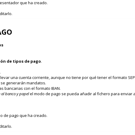
presentador que ha creado.
itarlo.
PAGO
os
ión de tipos de pago
.
.
levar una cuenta corriente, aunque no tiene por qué tener el formato SE
i se generarán mandatos.
s bancarias con el formato IBAN.
 al banco y papel
el modo de pago se pueda añadir al fichero para enviar a
ipo de pago que ha creado.
itarlo.