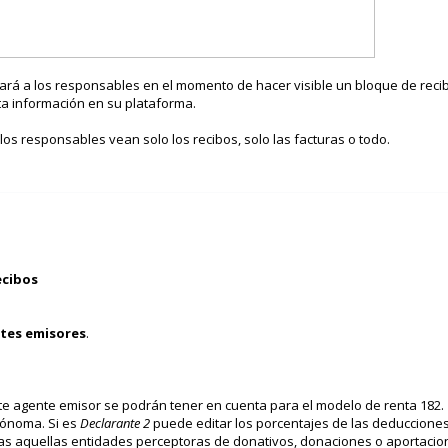
iará a los responsables en el momento de hacer visible un bloque de reci
ta información en su plataforma.
los responsables vean solo los recibos, solo las facturas o todo.
ecibos
tes emisores
.
ste agente emisor se podrán tener en cuenta para el modelo de renta 182.
tónoma. Si es
Declarante 2
puede editar los porcentajes de las deducciones
das aquellas entidades perceptoras de donativos, donaciones o aportacio