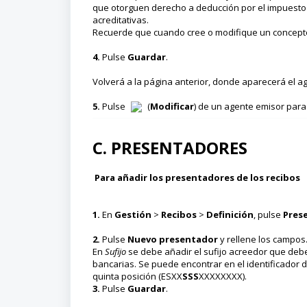
que otorguen derecho a deducción por el impuesto 
acreditativas.
Recuerde que cuando cree o modifique un concept
4.
Pulse
Guardar
.
Volverá a la página anterior, donde aparecerá el a
5.
Pulse
(
Modificar
) de un agente emisor para 
C. PRESENTADORES
Para añadir los presentadores de los recibos
1.
En
Gestión
>
Recibos
>
Definición
, pulse
Pres
2.
Pulse
Nuevo presentador
y rellene los campos
En
Sufijo
se debe añadir el sufijo acreedor que deb
bancarias. Se puede encontrar en el identificador de
quinta posición (ESXX
SSS
XXXXXXXX).
3.
Pulse
Guardar
.