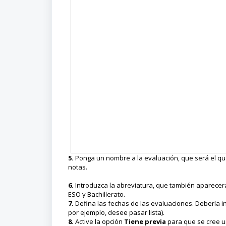
5.
Ponga un nombre a la evaluación, que será el que
notas.
6.
Introduzca la abreviatura, que también aparecerá 
ESO y Bachillerato.
7.
Defina las fechas de las evaluaciones. Debería i
por ejemplo, desee pasar lista).
8.
Active la opción
Tiene previa
para que se cree u