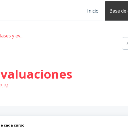
Inicio
Base de
ases y evaluaciones
evaluaciones
P. M.
de cada curso