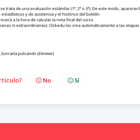
 se trata de una evaluación estándar (1ª, 2ª o 3ª). De este modo, aparecer
estadísticos y de asistencia y el histórico del boletín.
erá a la hora de calcular la nota final del curso.
narias ni extraordinarias): Clickedu las crea automáticamente a las etapa
l, borrarla pulsando (
Eliminar
).
rtículo?
No
Sí