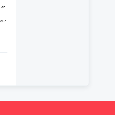
á en
s que