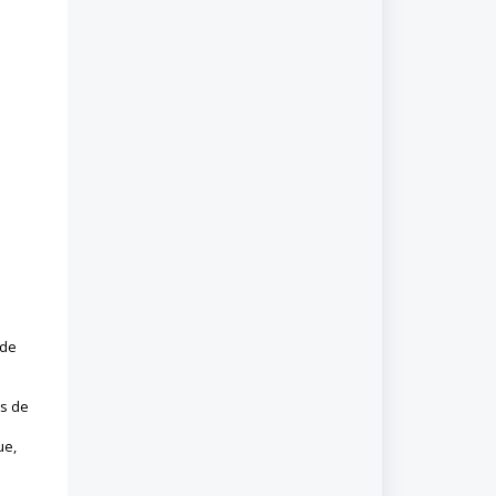
 de
es de
ue,