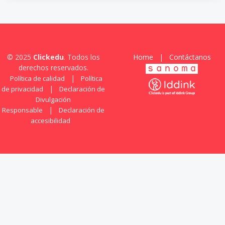
© 2025
Clickedu
. Todos los
Home
|
Contáctanos
derechos reservados.
|
Política de calidad
Política
|
de privacidad
Declaración de
Divulgación
|
Responsable
Declaración de
accesibilidad