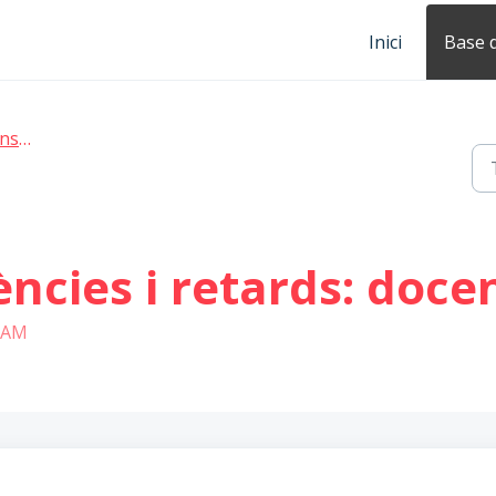
Inici
Base 
ocents
ències i retards: docen
0 AM