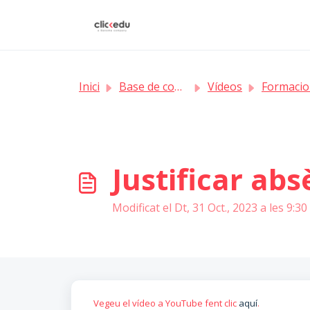
Saltar al contingut principal
Inici
Base de coneixement
Vídeos
Formacions per als d
Justificar abs
Modificat el Dt, 31 Oct., 2023 a les 9:3
Vegeu el vídeo a YouTube fent clic
aquí
.