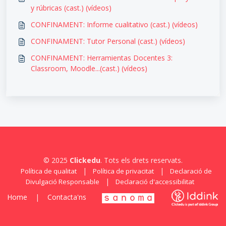
y rúbricas (cast.) (vídeos)
CONFINAMENT: Informe cualitativo (cast.) (vídeos)
CONFINAMENT: Tutor Personal (cast.) (vídeos)
CONFINAMENT: Herramientas Docentes 3:
Classroom, Moodle...(cast.) (vídeos)
© 2025
Clickedu
. Tots els drets reservats.
|
|
Política de qualitat
Política de privacitat
Declaració de
|
Divulgació Responsable
Declaració d'accessibilitat
Home
|
Contacta'ns