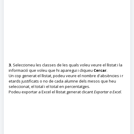
3.
Seleccioneu les classes de les quals voleu veure el llistat i la
informació que voleu que hi aparegui i cliqueu
Cercar
.
Un cop generat el llistat, podeu veure el nombre d'absències i r
etards justificats o no de cada alumne dels mesos que heu
seleccionat, el total i el total en percentatges.
Podeu exportar a Excel el llistat generat clicant
Exportar a Excel
.