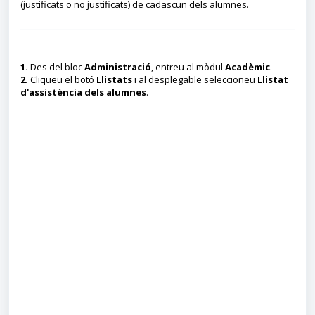
(justificats o no justificats) de cadascun dels alumnes.
1.
Des del bloc
Administració
, entreu al mòdul
Acadèmic
.
2.
Cliqueu el botó
Llistats
i al desplegable seleccioneu
Llistat
d'assistència dels alumnes
.