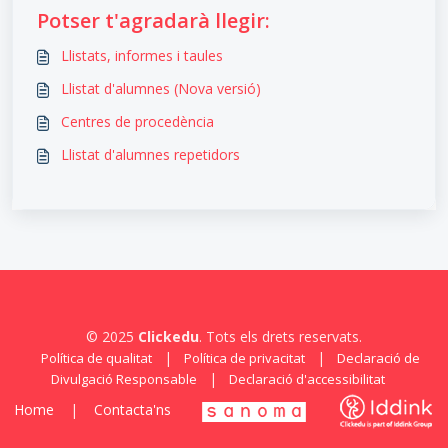
Potser t'agradarà llegir:
Llistats, informes i taules
Llistat d'alumnes (Nova versió)
Centres de procedència
Llistat d'alumnes repetidors
© 2025
Clickedu
. Tots els drets reservats.
|
|
Política de qualitat
Política de privacitat
Declaració de
|
Divulgació Responsable
Declaració d'accessibilitat
Home
|
Contacta'ns