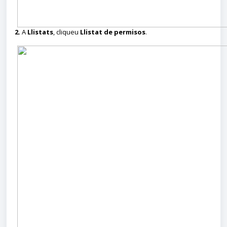
2.
A
Llistats
, cliqueu
Llistat de permisos
.