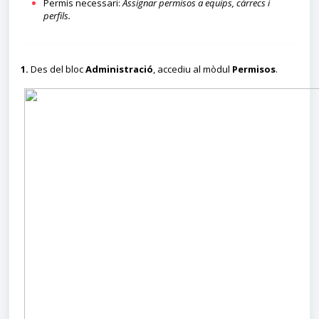
Permís necessari:
Assignar permisos a equips, càrrecs i
perfils
.
1.
Des del bloc
Administració
, accediu al mòdul
Permisos
.