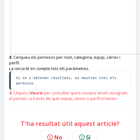
3.
Cerqueu els permisos per nom, categoria, equip, càrrec i
perfil.
La cerca té en compte tots els paràmetres.
Si no s'obtenen resultats, es mostren tots els 
permisos.
4.
Cliqueu (
Veure
) per consultar quins usuaris tenen assignats
el permís i a través de quin equip, càrrec o perfil el tenen.
T'ha resultat útil aquest article?
No
Sí