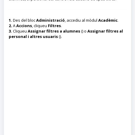
1.
Des del bloc
Administració
, accediu al mòdul
Acadèmic
.
2.
A
Accions
, cliqueu
Filtres
.
3.
Cliqueu
Assignar filtres a alumnes
() o
Assignar filtres al
personal i altres usuaris
().