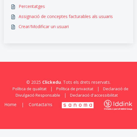
Percentatges
Assignació de conceptes facturables als usuaris
Crear/Modificar un usuari
© 2025
Clickedu
. Tots els drets reservats.
|
|
Política de qualitat
Política de privacitat
Declaració de
|
Divulgació Responsable
Declaració d'accessibilitat
Home
|
Contacta'ns