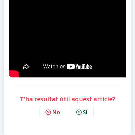
T'ha resultat útil aquest article?
No
Sí