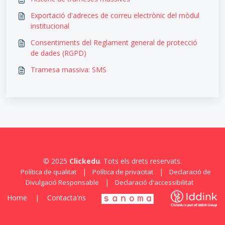
Exportació d'adreces de correu electrònic del mòdul
institucional
Consentiments del Reglament general de protecció
de dades (RGPD)
Tramesa massiva: SMS
© 2025
Clickedu
. Tots els drets reservats.
|
|
Política de qualitat
Política de privacitat
Declaració de
|
Divulgació Responsable
Declaració d'accessibilitat
Home
|
Contacta'ns