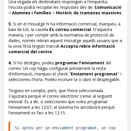
Una vegada els destinataris responguin a l'enquesta,
l'escola podrà recopilar les respostes des de:
Comunicació
>
Alumnes i famílies
>
Històric de trameses massives
.
5.
Si en el missatge hi ha informació comercial, marqueu, a
baix de tot, la casella
És correu comercial
. D'aquesta
manera, i per complir amb la normativa de protecció de
dades, només rebran aquest missatge aquells usuaris que a
la seva fitxa tinguin marcat
Accepta rebre informació
comercial del centre
.
6.
Si ho desitgeu, podeu
programar l'enviament
del
correu. Un cop hàgiu configurat prèviament la resta
d'informació, marqueu el check "
Enviament programat
" i
seleccioneu l'hora. Podeu escriure-la o obrir el desplegable.
Tingueu en compte, però, que l'hora seleccionada
s'ajustarà perquè el correu electrònic s'enviï al següent
interval. És a dir, si seleccioneu que voleu programar
l'enviament a les 12:07, el sistema ho arrodonirà perquè
l'enviament es faci a les 12:15.
Si opteu per un enviament programat, un cop 