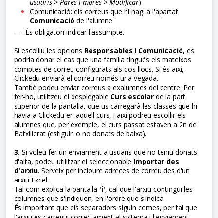
usuaris > Pares i mares > Modificar
)
Comunicació: els correus que hi hagi a l'apartat
Comunicació
de l'alumne
— És obligatori indicar l'assumpte.
Si escolliu les opcions
Responsables
i
Comunicació
, es
podria donar el cas que una família tingués els mateixos
comptes de correu configurats als dos llocs. Si és així,
Clickedu enviarà el correu només una vegada.
També podeu enviar correus a exalumnes del centre. Per
fer-ho, utilitzeu el desplegable
Curs escolar
de la part
superior de la pantalla, que us carregarà les classes que hi
havia a Clickedu en aquell curs, i així podreu escollir els
alumnes que, per exemple, el curs passat estaven a 2n de
Batxillerat (estiguin o no donats de baixa).
3.
Si voleu fer un enviament a usuaris que no teniu donats
d'alta, podeu utilitzar el seleccionable
Importar des
d'arxiu
. Serveix per incloure adreces de correu des d'un
arxiu Excel.
Tal com explica la pantalla
'i'
, cal que l'arxiu contingui les
columnes que s'indiquen, en l'ordre que s'indica.
És important que els separadors siguin comes, per tal que
l'arxiu es carregui correctament al sistema i l'enviament