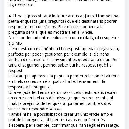
sigui correcte.
4.
Hi ha la possibilitat d'incloure arxius adjunts, i també una
petita enquesta (una pregunta) que els destinataris podran
respondre amb un
sí
o
no
. El text corresponent a la
pregunta serà el que es mostrarà en el vincle.
No es poden adjuntar arxius amb una mida igual o superior
a 5 MB.
L'enquesta no és anònima i la resposta quedarà registrada,
perfecte per poder gestionar, per exemple, si els nens
vindran d'excursió o si l'any vinent es quedaran a dinar. Per
tant, el seguiment permet saber qui ha respost i què ha
respost.
El llistat que apareix a la pantalla permet relacionar l'alumne
amb els correus en els quals s'ha fet l'enviament i la
resposta a la pregunta.
Una vegada fet l'enviament massiu, els destinataris rebran
un correu amb el cos del missatge que haureu creat i, al
final, la pregunta de l'enquesta, juntament amb els dos
vincles per respondre
sí
o
no
.
També hi ha la possibilitat de crear un únic vincle amb el
text de la pregunta, útil per als casos en què només
s'espera, per exemple, confirmar que han llegit el missatge.