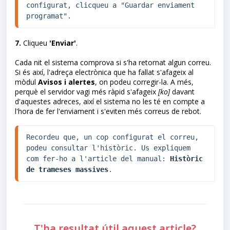
configurat, clicqueu a "Guardar enviament 
programat".
7.
Cliqueu
'Enviar'
.
Cada nit el sistema comprova si s'ha retornat algun correu.
Si és així, l'adreça electrònica que ha fallat s'afageix al
mòdul
Avisos i alertes
, on podeu corregir-la. A més,
perquè el servidor vagi més ràpid s'afageix
[ko]
davant
d'aquestes adreces, així el sistema no les té en compte a
l'hora de fer l'enviament i s'eviten més correus de rebot.
Recordeu que, un cop configurat el correu, 
podeu consultar l'històric. Us expliquem 
com fer-ho a l'article del manual: 
Històric 
de trameses massives
.
T'ha resultat útil aquest article?