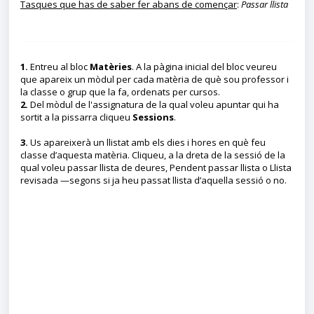
Tasques que has de saber fer abans de començar
:
Passar llista
1.
Entreu al bloc
Matèries
. A la pàgina inicial del bloc veureu
que apareix un mòdul per cada matèria de què sou professor i
la classe o grup que la fa, ordenats per cursos.
2.
Del mòdul de l'assignatura de la qual voleu apuntar qui ha
sortit a la pissarra cliqueu
Session
s
.
3.
Us apareixerà un llistat amb els dies i hores en què feu
classe d’aquesta matèria. Cliqueu, a la dreta de la sessió de la
qual voleu passar llista de deures, Pendent passar llista o Llista
revisada —segons si ja heu passat llista d’aquella sessió o no.