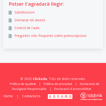
Potser t'agradarà llegir:
Substitucions
Demanar els deures
Control de l'aula
Preguntes més freqüents sobre preinscripcions
© 2025
Clickedu
. Tots els drets reservats.
|
|
Política de qualitat
Política de privacitat
Declaració de
|
Divulgació Responsable
Declaració d'accessibilitat
Home
|
Contacta'ns