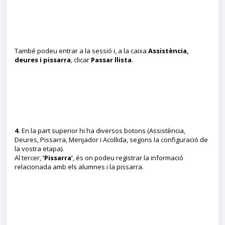
També podeu entrar a la sessió i, a la caixa
Assistència,
deures i pissarra
, clicar
Passar llista
.
4.
En la part superior hi ha diversos botons (Assistència,
Deures, Pissarra, Menjador i Acollida, segons la configuració de
la vostra etapa).
Al tercer,
‘Pissarra’
, és on podeu registrar la informació
relacionada amb els alumnes i la pissarra.