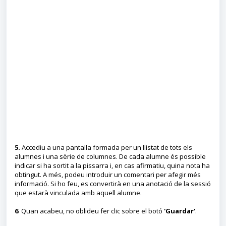
5.
Accediu a una pantalla formada per un llistat de tots els
alumnes i una sèrie de columnes. De cada alumne és possible
indicar si ha sortit a la pissarra i, en cas afirmatiu, quina nota ha
obtingut. A més, podeu introduir un comentari per afegir més
informació. Si ho feu, es convertirà en una anotació de la sessió
que estarà vinculada amb aquell alumne.
6
. Quan acabeu, no oblideu fer clic sobre el botó
'Guardar'
.