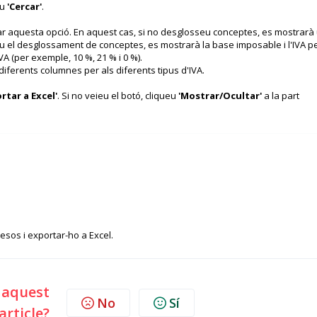
eu
'Cercar'
.
nar aquesta opció. En aquest cas, si no desglosseu conceptes, es mostrarà
eu el desglossament de conceptes, es mostrarà la base imposable i l'IVA p
A (per exemple, 10 %, 21 % i 0 %).
diferents columnes per als diferents tipus d'IVA.
rtar a Excel'
. Si no veieu el botó, cliqueu
'Mostrar/Ocultar'
a la part
esos i exportar-ho a Excel.
l aquest
No
Sí
article?