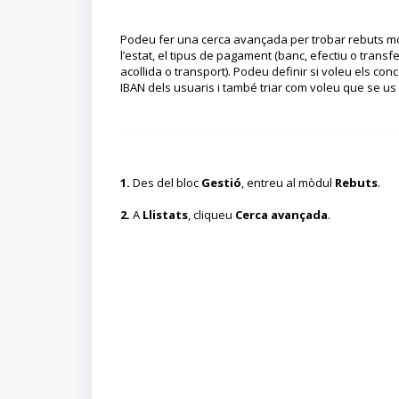
Podeu fer una cerca avançada per trobar rebuts molt
l’estat, el tipus de pagament (banc, efectiu o transfe
acollida o transport). Podeu definir si voleu els con
IBAN dels usuaris i també triar com voleu que se us 
1.
Des del bloc
Gestió
, entreu al mòdul
Rebuts
.
2.
A
Llistats
, cliqueu
Cerca avançada
.