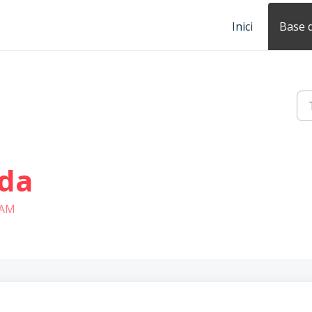
Inici
Base 
ada
2 AM