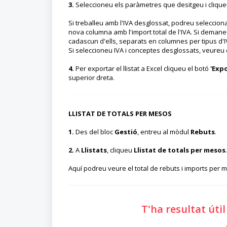
3.
Seleccioneu els paràmetres que desitgeu i cliqu
Si treballeu amb l'IVA desglossat, podreu seleccio
nova columna amb l'import total de l'IVA. Si deman
cadascun d'ells, separats en columnes per tipus d'IV
Si seleccioneu IVA i conceptes desglossats, veureu 
4.
Per exportar el llistat a Excel cliqueu el botó
'Expo
superior dreta.
LLISTAT DE TOTALS PER MESOS
1.
Des del bloc
Gestió
, entreu al mòdul
Rebuts
.
2.
A
Llistats
, cliqueu
Llistat de totals per mesos
.
Aquí podreu veure el total de rebuts i imports per m
T'ha resultat úti