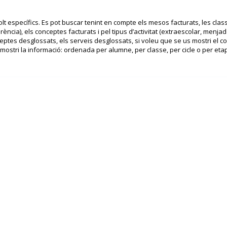
 específics. Es pot buscar tenint en compte els mesos facturats, les clas
rència), els conceptes facturats i pel tipus d’activitat (extraescolar, menjad
ceptes desglossats, els serveis desglossats, si voleu que se us mostri el co
mostri la informació: ordenada per alumne, per classe, per cicle o per eta