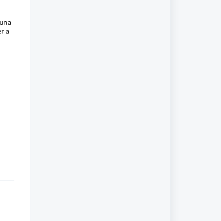
 una
er a