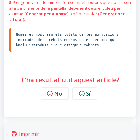
5.
Per generar el document, feu servir els botons que apareixen
a la part inferior de la pantalla, depenent de si el voleu per
alumne (
Generar per alumne
) o bé per titular (
Generar per
titular
).
Només es mostrarà els totals de les agrupacions 
indicades dels rebuts emesos en el període que 
hàgiu introduït i que estiguin cobrats.
T'ha resultat útil aquest article?
No
Sí
Imprimir