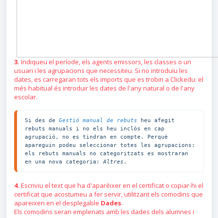
3.
Indiqueu el període, els agents emissors, les classes o un
usuari i les agrupacions que necessiteu. Si no introduïu les
dates, es carregaran tots els imports que es trobin a Clickedu: el
més habitual és introduir les dates de l'any natural o de l'any
escolar.
Si des de 
Gestió manual de rebuts
 heu afegit 
rebuts manuals i no els heu inclòs en cap 
agrupació, no es tindran en compte. Perquè 
apareguin podeu seleccionar totes les agrupacions: 
els rebuts manuals no categoritzats es mostraran 
en una nova categoria: 
Altres
.
4.
Escriviu el text que ha d'aparèixer en el certificat o copiar-hi el
certificat que acostumeu a fer servir, utilitzant els comodins que
apareixen en el desplegable
Dades
.
Els comodins seran emplenats amb les dades dels alumnes i