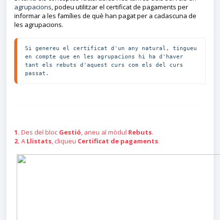
agrupacions
, podeu utilitzar el certificat de pagaments per
informar a les famílies de què han pagat per a cadascuna de
les agrupacions.
Si genereu el certificat d'un any natural, tingueu 
en compte que en les agrupacions hi ha d'haver 
tant els rebuts d'aquest curs com els del curs 
passat.
1.
Des del bloc
Gestió
, aneu al mòdul
Rebuts
.
2.
A
Llistats
, cliqueu
Certificat de pagaments
.