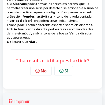
5.
A
Albarans
podeu activar les sèries d'albarans, que us
permetrà crear una sèrie per defecte o seleccionar-la alguna de
ja existent. Activar aquesta configuració us permetrà accedir
a
Gestió
>
Vendes i activitats
> icona de la roda dentada
>
Sèries d'albarà
, on podreu crear i editar sèries.
També podeu definir diferents aspectes sobre els albarans.
Amb
Activar venda directa
podreu realitzar comandes des
del mateix mòdul, amb la icona de la bossa (
Venda directa
)
que apareixerà.
6.
Cliqueu
'Guardar'
.
T'ha resultat útil aquest article?
No
Sí
Imprimir