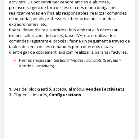
activitats. Us pot servir per vendre articles a alumnes,
preinscrits i gent de fora de l'escola des d'una botiga; per
realitzar vendes en línia als responsables, realitzar comandes
de material per als professors, oferir activitats i sortides
extraordinàries, etc.
Podeu donar d'alta els articles i lots amb tot allò necessari
(colors, talles, codi de barres, base, IVA, etc.), realitzar les
comandes registrant el procés i fer-ne un seguiment a través de
taules de cerca de les comandes per a diferents estats
d'entrega i de cobrament, així com realitzar albarans i factures.
Permís necessari:
Gestionar Vendes i activitats
(Serveis >
Vendes i activitats).
1.
Des del bloc
Gestió
, accediu al mòdul
Vendes i activitats
.
2.
Cliqueu i, després,
Configuracions
.