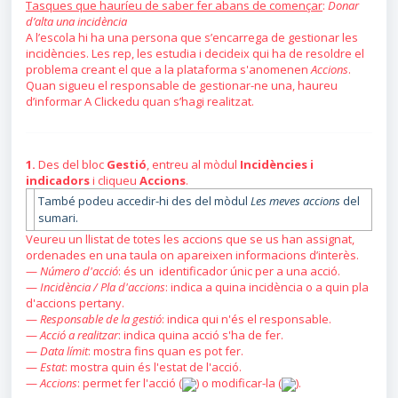
Tasques que hauríeu de saber fer abans de començar
:
Donar
d’alta una incidència
A l’escola hi ha una persona que s’encarrega de gestionar les
incidències. Les rep, les estudia i decideix qui ha de resoldre el
problema creant el que a la plataforma s'anomenen
Accions
.
Quan sigueu el responsable de gestionar-ne una, haureu
d’informar A Clickedu quan s’hagi realitzat.
1.
Des del bloc
Gestió
, entreu al mòdul
Incidències i
indicadors
i cliqueu
Accions
.
També podeu accedir-hi des del mòdul
Les meves accions
del
sumari.
Veureu un llistat de totes les accions que se us han assignat,
ordenades en una taula on apareixen informacions d’interès.
—
Número d'acció
: és un identificador únic per a una acció.
—
Incidència / Pla d'accions
: indica a quina incidència o a quin pla
d'accions pertany.
—
Responsable de la gestió
: indica qui n'és el responsable.
—
Acció a realitzar
: indica quina acció s'ha de fer.
—
Data límit
: mostra fins quan es pot fer.
—
Estat
: mostra quin és l'estat de l'acció.
—
Accions
: permet fer l'acció (
) o modificar-la (
).