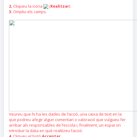
2.
Cliqueu la icona
(
Realitzar
).
3.
Ompliu els camps.
Veureu que hi ha les dades de l’acció, una caixa de text en la
que podreu afegir algun comentari o valoració que vulgueu fer
arribar als responsables de l’escola i, finalment, un espai on
introduir la data en què realitzeu l’acció.
4.
Cliqueu el botó
Acceptar
.