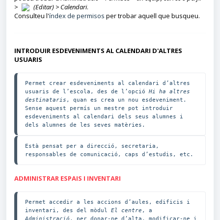
>
(Editar) > Calendari
.
Consulteu l'
índex de permisos
per trobar aquell que busqueu.
INTRODUIR ESDEVENIMENTS AL CALENDARI D'ALTRES
USUARIS
Permet crear esdeveniments al calendari d’altres 
usuaris de l’escola, des de l’opció 
Hi ha altres 
destinataris
, quan es crea un nou esdeveniment. 
Sense aquest permís un mestre pot introduir 
esdeveniments al calendari dels seus alumnes i 
dels alumnes de les seves matèries.
Està pensat per a direcció, secretaria, 
responsables de comunicació, caps d’estudis, etc.
ADMINISTRAR ESPAIS I INVENTARI
Permet accedir a les accions d’aules, edificis i 
inventari, des del mòdul 
El centre
, a 
Administració
, per donar-ne d’alta, modificar-ne i 