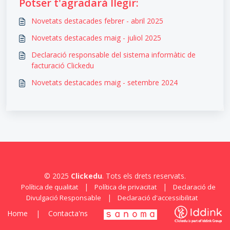
Potser t'agradarà llegir:
Novetats destacades febrer - abril 2025
Novetats destacades maig - juliol 2025
Declaració responsable del sistema informàtic de
facturació Clickedu
Novetats destacades maig - setembre 2024
© 2025
Clickedu
. Tots els drets reservats.
|
|
Política de qualitat
Política de privacitat
Declaració de
|
Divulgació Responsable
Declaració d'accessibilitat
Home
|
Contacta'ns