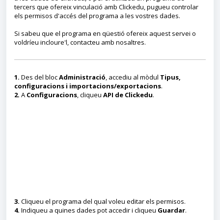
tercers que ofereix vinculació amb Clickedu, pugueu controlar
els permisos d'accés del programa a les vostres dades.
Si sabeu que el programa en qüestió ofereix aquest servei o
voldríeu incloure'l, contacteu amb nosaltres.
1.
Des del bloc
Administració
, accediu al mòdul
Tipus,
configuracions i importacions/exportacions
.
2.
A
Configuracions
, cliqueu
API de Clickedu
.
3.
Cliqueu el programa del qual voleu editar els permisos.
4.
Indiqueu a quines dades pot accedir i cliqueu
Guardar
.