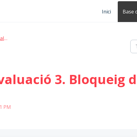
Inici
Base 
ció
valuació 3. Bloqueig d
21 PM