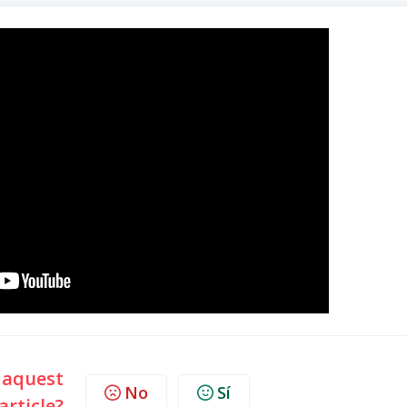
l aquest
No
Sí
article?