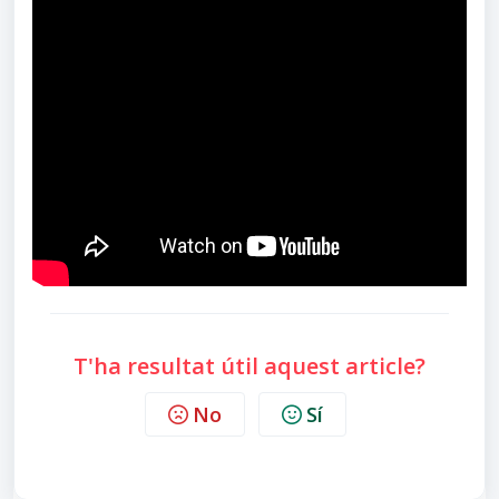
T'ha resultat útil aquest article?
No
Sí