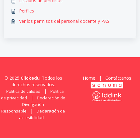
Listados de permisos
Perfiles
Ver los permisos del personal docente y PAS
© 2025
Clickedu
. Todos los
Home
|
Contáctanos
derechos reservados.
|
Política de calidad
Política
|
de privacidad
Declaración de
Divulgación
|
Responsable
Declaración de
accesibilidad