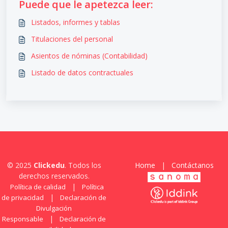
Puede que le apetezca leer:
Listados, informes y tablas
Titulaciones del personal
Asientos de nóminas (Contabilidad)
Listado de datos contractuales
© 2025
Clickedu
. Todos los
Home
|
Contáctanos
derechos reservados.
|
Política de calidad
Política
|
de privacidad
Declaración de
Divulgación
|
Responsable
Declaración de