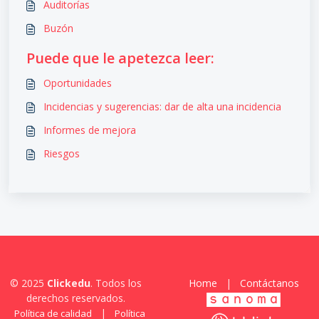
Auditorías
Buzón
Puede que le apetezca leer:
Oportunidades
Incidencias y sugerencias: dar de alta una incidencia
Informes de mejora
Riesgos
© 2025
Clickedu
. Todos los
Home
|
Contáctanos
derechos reservados.
|
Política de calidad
Política