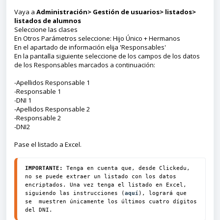
Vaya a
Administración> Gestión de usuarios> listados>
listados de alumnos
Seleccione las clases
En Otros Parámetros seleccione: Hijo Único + Hermanos
En el apartado de información elija 'Responsables'
En la pantalla siguiente seleccione de los campos de los datos
de los Responsables marcados a continuación:
-Apellidos Responsable 1
-Responsable 1
-DNI 1
-Apellidos Responsable 2
-Responsable 2
-DNI2
Pase el listado a Excel.
IMPORTANTE:
 Tenga en cuenta que, desde Clickedu, 
no se puede extraer un listado con los datos 
encriptados. Una vez tenga el listado en Excel, 
siguiendo las instrucciones (
aquí
), logrará que 
se
 muestren únicamente los últimos cuatro dígitos 
del DNI.