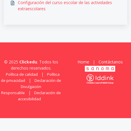
Configuración del curso escolar de las actividades
extraescolares
© 2025
Clickedu
. Todos los
Home
|
Contáctanos
derechos reservados.
|
Política de calidad
Política
|
de privacidad
Declaración de
Divulgación
|
Responsable
Declaración de
accesibilidad