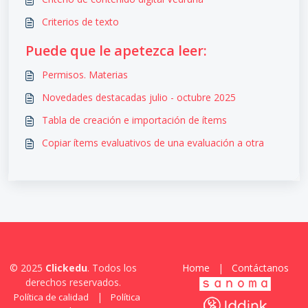
Criterios de texto
Puede que le apetezca leer:
Permisos. Materias
Novedades destacadas julio - octubre 2025
Tabla de creación e importación de ítems
Copiar ítems evaluativos de una evaluación a otra
© 2025
Clickedu
. Todos los
Home
|
Contáctanos
derechos reservados.
|
Política de calidad
Política