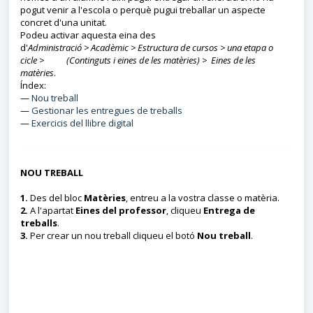
pogut venir a l'escola o perquè pugui treballar un aspecte
concret d'una unitat.
Podeu activar aquesta eina des
d'
Administració > Acadèmic > Estructura de cursos > una etapa o
cicle >
(Continguts i eines de les matèries) > Eines de les
matèries
.
Índex:
—
Nou treball
—
Gestionar les entregues de treballs
—
Exercicis del llibre digital
NOU TREBALL
1.
Des del bloc
Matèries
, entreu a la vostra classe o matèria.
2.
A l'apartat
Eines del professor
, cliqueu
Entrega de
treballs
.
3.
Per crear un nou treball cliqueu el botó
Nou treball
.