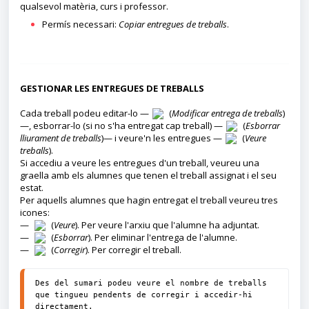
qualsevol matèria, curs i professor.
Permís necessari:
Copiar entregues de treballs
.
GESTIONAR LES ENTREGUES DE TREBALLS
Cada treball podeu editar-lo —
(
Modificar entrega de treballs
)
—, esborrar-lo (si no s'ha entregat cap treball) —
(
Esborrar
lliurament de treballs
)— i veure'n les entregues —
(
Veure
treballs
).
Si accediu a veure les entregues d'un treball, veureu una
graella amb els alumnes que tenen el treball assignat i el seu
estat.
Per aquells alumnes que hagin entregat el treball veureu tres
icones:
—
(
Veure
). Per veure l'arxiu que l'alumne ha adjuntat.
—
(
Esborrar
). Per eliminar l'entrega de l'alumne.
—
(
Corregir
). Per corregir el treball.
Des del sumari podeu veure el nombre de treballs 
que tingueu pendents de corregir i accedir-hi 
directament.