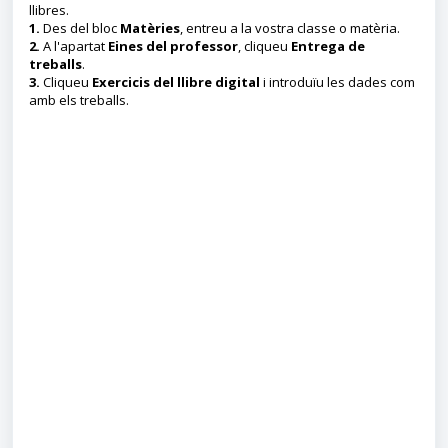
llibres.
1.
Des del bloc
Matèries
, entreu a la vostra classe o matèria.
2.
A l'apartat
Eines del professor
, cliqueu
Entrega de
treballs
.
3
.
Cliqueu
Exercicis del llibre digital
i introduïu les dades com
amb els treballs.