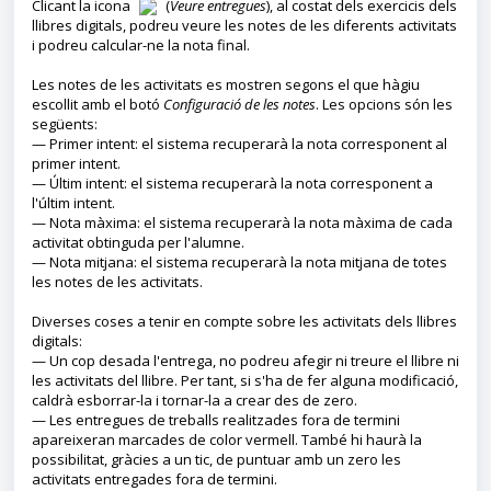
Clicant la icona
(
Veure entregues
), al costat dels exercicis dels
llibres digitals, podreu veure les notes de les diferents activitats
i podreu calcular-ne la nota final.
Les notes de les activitats es mostren segons el que hàgiu
escollit amb el botó
Configuració de les notes
. Les opcions són les
següents:
— Primer intent: el sistema recuperarà la nota corresponent al
primer intent.
— Últim intent: el sistema recuperarà la nota corresponent a
l'últim intent.
— Nota màxima: el sistema recuperarà la nota màxima de cada
activitat obtinguda per l'alumne.
— Nota mitjana: el sistema recuperarà la nota mitjana de totes
les notes de les activitats.
Diverses coses a tenir en compte sobre les activitats dels llibres
digitals:
— Un cop desada l'entrega, no podreu afegir ni treure el llibre ni
les activitats del llibre. Per tant, si s'ha de fer alguna modificació,
caldrà esborrar-la i tornar-la a crear des de zero.
— Les entregues de treballs realitzades fora de termini
apareixeran marcades de color vermell. També hi haurà la
possibilitat, gràcies a un tic, de puntuar amb un zero les
activitats entregades fora de termini.