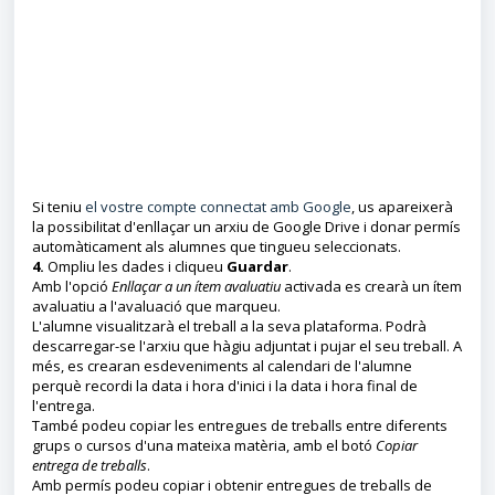
Si teniu
el vostre compte connectat amb Google
, us apareixerà
la possibilitat d'enllaçar un arxiu de Google Drive i donar permís
automàticament als alumnes que tingueu seleccionats.
4.
Ompliu les dades i cliqueu
Guardar
.
Amb l'opció
Enllaçar a un ítem avaluatiu
activada es crearà un ítem
avaluatiu a l'avaluació que marqueu.
L'alumne visualitzarà el treball a la seva plataforma. Podrà
descarregar-se l'arxiu que hàgiu adjuntat i pujar el seu treball. A
més, es crearan esdeveniments al calendari de l'alumne
perquè recordi la data i hora d'inici i la data i hora final de
l'entrega.
També podeu copiar les entregues de treballs entre diferents
grups o cursos d'una mateixa matèria, amb el botó
Copiar
entrega de treballs
.
Amb permís podeu copiar i obtenir entregues de treballs de