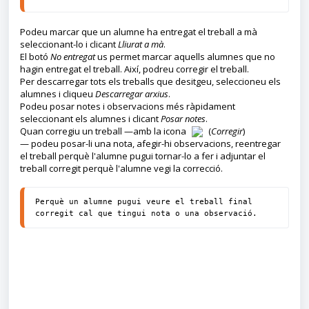
Podeu marcar que un alumne ha entregat el treball a mà
seleccionant-lo i clicant
Lliurat a mà
.
El botó
No entregat
us permet marcar aquells alumnes que no
hagin entregat el treball. Així, podreu corregir el treball.
Per descarregar tots els treballs que desitgeu, seleccioneu els
alumnes i cliqueu
Descarregar arxius
.
Podeu posar notes i observacions més ràpidament
seleccionant els alumnes i clicant
Posar notes
.
Quan corregiu un treball —amb la icona
(
Corregir
)
— podeu posar-li una nota, afegir-hi observacions, reentregar
el treball perquè l'alumne pugui tornar-lo a fer i adjuntar el
treball corregit perquè l'alumne vegi la correcció.
Perquè un alumne pugui veure el treball final 
corregit cal que tingui nota o una observació.