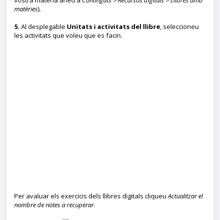
vostra matèria aneu a
Continguts > Recursos digitals > Llibres amb
matèries
).
5.
Al desplegable
Unitats i activitats del llibre
, seleccioneu
les activitats que voleu que es facin.
Per avaluar els exercicis dels llibres digitals cliqueu
Actualitzar el
nombre de notes a recuperar
.