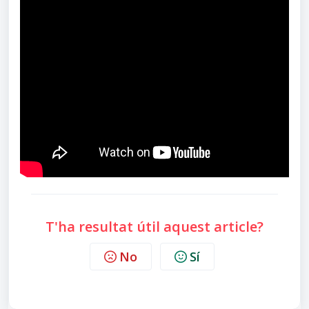
T'ha resultat útil aquest article?
No
Sí