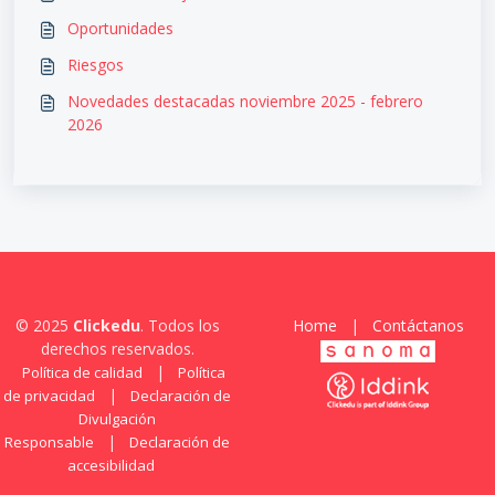
Oportunidades
Riesgos
Novedades destacadas noviembre 2025 - febrero
2026
© 2025
Clickedu
. Todos los
Home
|
Contáctanos
derechos reservados.
|
Política de calidad
Política
|
de privacidad
Declaración de
Divulgación
|
Responsable
Declaración de
accesibilidad