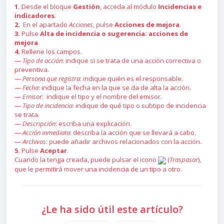
1.
Desde el bloque
Gestión
, acceda al módulo
Incidencias e
indicadores
.
2.
En el apartado
Acciones
, pulse
Acciones de mejora
.
3.
Pulse
Alta de incidencia o sugerencia: acciones de
mejora
.
4.
Rellene los campos.
—
Tipo de acción
: indique si se trata de una acción correctiva o
preventiva.
—
Persona que registra
: indique quién es el responsable.
—
Fecha
: indique la fecha en la que se da de alta la acción.
—
Emisor
: indique el tipo y el nombre del emisor.
—
Tipo de incidencia
: indique de qué tipo o subtipo de incidencia
se trata.
—
Descripción
: escriba una explicación.
—
Acción inmediata
: describa la acción que se llevará a cabo.
—
Archivos
: puede añadir archivos relacionados con la acción.
5.
Pulse
Aceptar
.
Cuando la tenga creada, puede pulsar el icono
(
Traspasar
),
que le permitirá mover una incidencia de un tipo a otro.
¿Le ha sido útil este artículo?