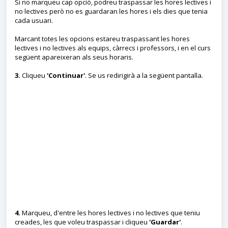
Si no marqueu cap opció, podreu traspassar les hores lectives i
no lectives però no es guardaran les hores i els dies que tenia
cada usuari.
Marcant totes les opcions estareu traspassant les hores
lectives i no lectives als equips, càrrecs i professors, i en el curs
següent apareixeran als seus horaris.
3.
Cliqueu
'Continuar'
. Se us redirigirà a la següent pantalla.
4.
Marqueu, d'entre les hores lectives i no lectives que teniu
creades, les que voleu traspassar i cliqueu
'Guardar'
.