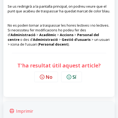
Se us redirigirà a la pantalla principal, on podreu veure que el
punt que acabeu de traspassar ha quedat marcat de color blau.
No es poden tornar a traspassar les hores lectives i no lectives.
Si necessiteu fer modificacions ho podeu fer des
d'
Administració
>
Acadèmic
>
Accions
>
Personal del
centre
o des d'
Administració
>
Gestió d'usuaris
> un usuari
> icona de l'usuari (
Personal docent
).
T'ha resultat útil aquest article?
No
Sí
Imprimir