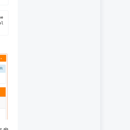
e 
l 
ic als