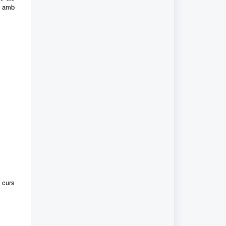
B amb
 curs