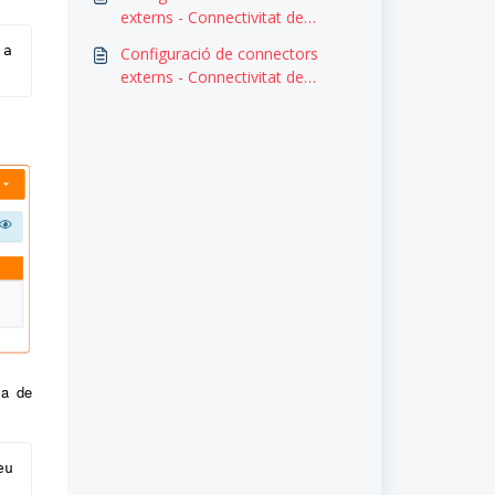
externs - Connectivitat de
Clickedu amb Office 365
a 
Configuració de connectors
externs - Connectivitat de
Clickedu amb Google
la de
u 