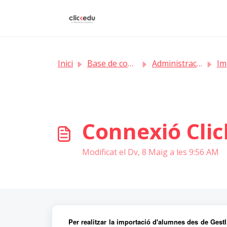
Saltar al contingut principal
Inici
Base de coneixement
Administració
Import
Connexió Clic
Modificat el Dv, 8 Maig a les 9:56 AM
Per realitzar la importació d'alumnes des de GestIB