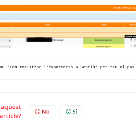
au "Com realitzar l'exportació a GestIB" per fer el pas 
l aquest
No
Sí
article?