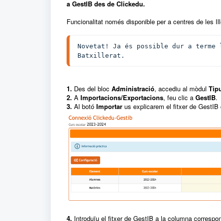
a GestIB des de Clickedu.
Funcionalitat només disponible per a centres de les Il
Novetat! Ja és possible dur a terme 
Batxillerat.
1.
Des del bloc
Administraci
ó
, accediu al mòdul
Tip
2.
A
Importacions/Exportacions
, feu clic a
GestIB
.
3.
Al botó
Importar
us explicarem el fitxer de GestIB 
4.
Introduïu el fitxer de GestIB a la columna correspone