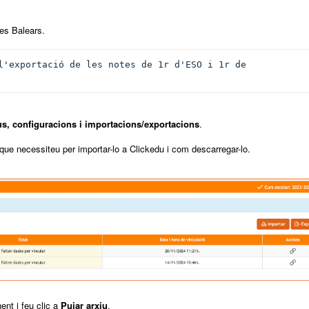
les Balears.
l'exportació de les notes de 1r d'ESO i 1r de 
us, configuracions i importacions/exportacions
.
que necessiteu per importar-lo a Clickedu i com descarregar-lo.
nt i feu clic a
Pujar arxiu
.