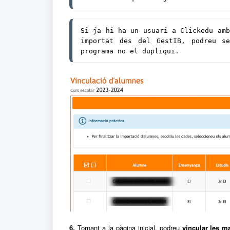
Si ja hi ha un usuari a Clickedu amb
importat des del GestIB, podreu se
programa no el dupliqui.
6.
Tornant a la pàgina inicial, podreu
vincular les ma