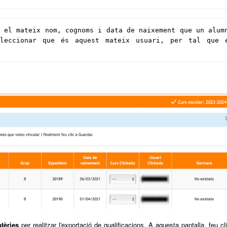
 el mateix nom, cognoms i data de naixement que un alumn
leccionar que és aquest mateix usuari, per tal que e
tèries
per realitzar l'exportació de qualificacions. A aquesta pantalla, feu cl