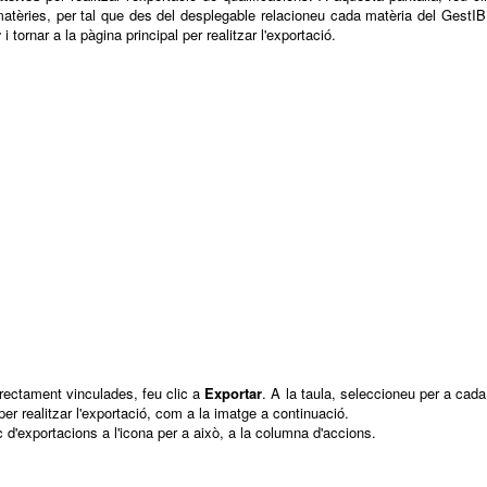
 matèries, per tal que des del desplegable relacioneu cada matèria del GestI
r
i tornar a la pàgina principal per realitzar l'exportació.
rrectament vinculades, feu clic a
Exportar
. A la taula, seleccioneu per a cada
per realitzar l'exportació, com a la imatge a continuació.
 d'exportacions a l'icona per a això, a la columna d'accions.