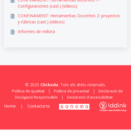
Configuraciones (cast.) (vídeos)
CONFINAMENT: Herramientas Docentes 2: proyectos
y rúbricas (cast.) (vídeos)
Informes de millora
© 2025
Clickedu
. Tots els drets reservats.
|
|
Política de qualitat
Política de privacitat
Declaració de
|
Divulgació Responsable
Declaració d'accessibilitat
Home
|
Contacta'ns