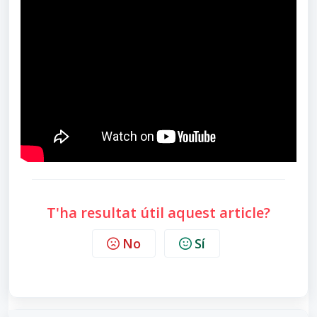
T'ha resultat útil aquest article?
No
Sí