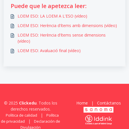
Puede que le apetezca leer:
LOEM ESO: LA LOEM A L'ESO (vídeo)
LOEM ESO: Herència d'ítems amb dimensions (vídeo)
LOEM ESO: Herència d'ítems sense dimensions
(vídeo)
LOEM ESO: Avaluació final (vídeo)
© 2025
Clickedu
. Todos los
Home
|
Contáctanos
derechos reservados.
|
Política de calidad
Política
|
de privacidad
Declaración de
Divulgación