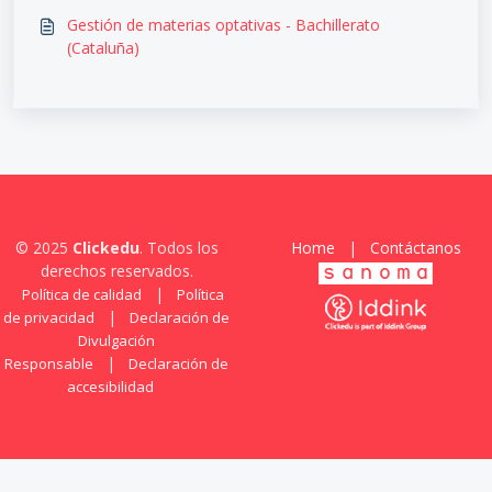
Gestión de materias optativas - Bachillerato
(Cataluña)
© 2025
Clickedu
. Todos los
Home
|
Contáctanos
derechos reservados.
|
Política de calidad
Política
|
de privacidad
Declaración de
Divulgación
|
Responsable
Declaración de
accesibilidad