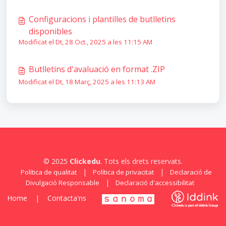
Configuracions i plantilles de butlletins
disponibles
Modificat el Dt, 28 Oct., 2025 a les 11:15 AM
Butlletins d'avaluació en format .ZIP
Modificat el Dt, 18 Març, 2025 a les 11:13 AM
© 2025
Clickedu
. Tots els drets reservats.
|
|
Política de qualitat
Política de privacitat
Declaració de
|
Divulgació Responsable
Declaració d'accessibilitat
Home
|
Contacta'ns