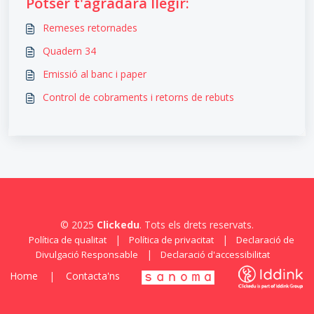
Potser t'agradarà llegir:
Remeses retornades
Quadern 34
Emissió al banc i paper
Control de cobraments i retorns de rebuts
© 2025
Clickedu
. Tots els drets reservats.
|
|
Política de qualitat
Política de privacitat
Declaració de
|
Divulgació Responsable
Declaració d'accessibilitat
Home
|
Contacta'ns