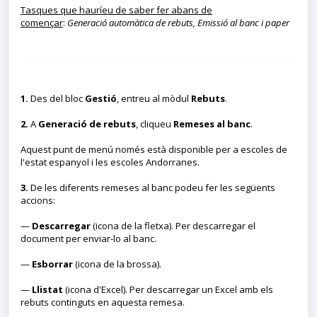
Tasques que hauríeu de saber fer abans de
començar
:
Generació automàtica de rebuts, Emissió al banc i paper
1.
Des del bloc
Gestió
, entreu al mòdul
Rebuts
.
2.
A
Generació de rebuts
, cliqueu
Remeses al banc
.
Aquest punt de menú només està disponible per a escoles de
l'estat espanyol i les escoles Andorranes.
3.
De les diferents remeses al banc podeu fer les següents
accions:
—
Descarregar
(icona de la fletxa). Per descarregar el
document per enviar-lo al banc.
—
Esborrar
(icona de la brossa).
—
Llistat
(icona d'Excel). Per descarregar un Excel amb els
rebuts continguts en aquesta remesa.